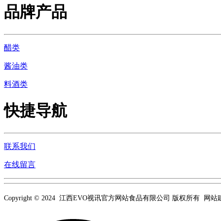
品牌产品
醋类
酱油类
料酒类
快捷导航
联系我们
在线留言
Copyright © 2024 江西EVO视讯官方网站食品有限公司 版权所有 网