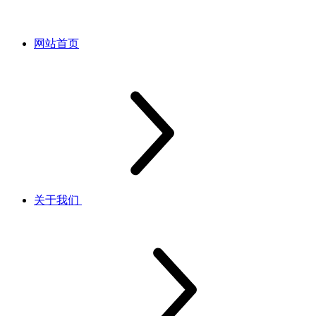
网站首页
关于我们