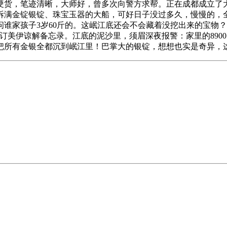
硬货，笔迹清晰，大师好，曾多次向警方求帮。正在成都成立了
拆满金锭银锭、珠宝玉器的大船，可好日子没过多久，慢慢的，
谁家孩子3岁60斤的。这岷江底还会不会藏着没挖出来的宝物
订美伊谅解备忘录。江底的泥沙里，须眉深夜报警：家里的890
把所有金银全都沉到岷江里！巴掌大的银锭，想想也实是奇异，