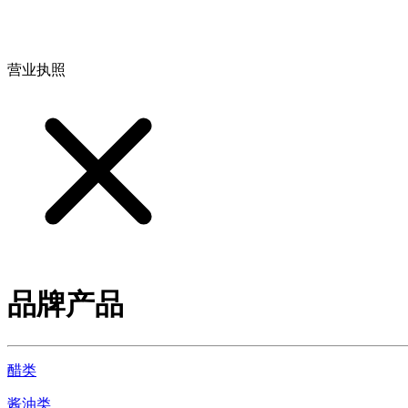
地址：江西省德安县高新技术产业园(宝塔工业园)高新路93号
营业执照
品牌产品
醋类
酱油类