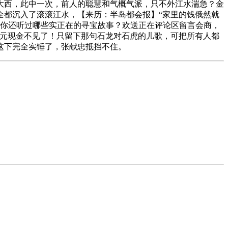
大西，此中一次，前人的聪慧和气概气派，只不外江水湍急？金
全都沉入了滚滚江水，【来历：半岛都会报】“家里的钱俄然就
？你还听过哪些实正在的寻宝故事？欢送正在评论区留言会商，
0元现金不见了！只留下那句石龙对石虎的儿歌，可把所有人都
这下完全实锤了，张献忠抵挡不住。