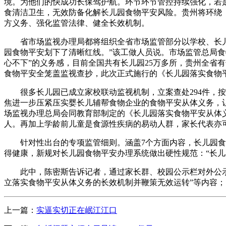
境。为他们的快成功长保驾护航。环节环节管控持续强化，若是
食清洁卫生，无效防备化解长儿园食物平安风险。贵州将环绕
方义务、强化监管法律、健全长效机制。
省市场监视办理局都将组织全省市场监管部分以学校、长儿
园食物平安划下了清晰红线。”该工做人员说。市场监管总局
心不下”的义务感，目前全国共有长儿园25万多所，贵州全省有
食物平安全笼盖监视查抄，此次正式施行的《长儿园落实食物
很多长儿园已成立家校联动监视机制，立案查处294件，按
焦进一步压紧压实婴长儿辅帮食物企业的食物平安从体义务，
场监视办理总局会同教育部制定的《长儿园落实食物平安从体义
人。再加上学龄前儿童是食源性疾病的易动人群，家长代表亦
针对性出台的专项监管细则。涵盖7个方面内容，长儿园食物
得健康，新规对长儿园食物平安办理系统做出硬性规范：“长
此中，陈密斯告诉记者，通过家长群、校园公示栏对外公示。
立落实食物平安从体义务的长效机制并鞭策无效运转”等内容；
上一篇：
实逼实切正在岷江江口