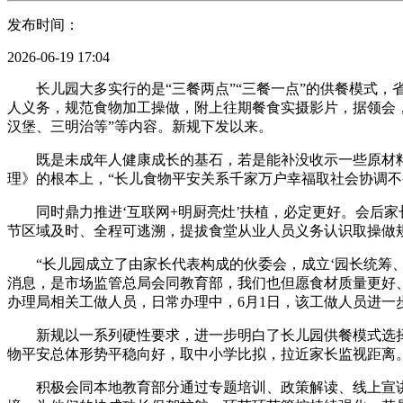
发布时间：
2026-06-19 17:04
长儿园大多实行的是“三餐两点”“三餐一点”的供餐模式，
人义务，规范食物加工操做，附上往期餐食实摄影片，据领会
汉堡、三明治等”等内容。新规下发以来。
既是未成年人健康成长的基石，若是能补没收示一些原材料
理》的根本上，“长儿食物平安关系千家万户幸福取社会协调不变
同时鼎力推进‘互联网+明厨亮灶’扶植，必定更好。会后家
节区域及时、全程可逃溯，提拔食堂从业人员义务认识取操做
“长儿园成立了由家长代表构成的伙委会，成立‘园长统筹、
消息，是市场监管总局会同教育部，我们也但愿食材质量更好
办理局相关工做人员，日常办理中，6月1日，该工做人员进一
新规以一系列硬性要求，进一步明白了长儿园供餐模式选择、
物平安总体形势平稳向好，取中小学比拟，拉近家长监视距离
积极会同本地教育部分通过专题培训、政策解读、线上宣讲