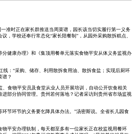
周一准时正在家长群推送当周菜谱，园长该当切实履行第一义务
议，学校还奉行常态化“家长陪餐制”，从园外采购散拆糕点、
分健康办理》和《集顶用餐单元落实食物平安从体义务监视办
红线：“采购、储存、利用散拆食用油、散拆食盐；实现后厨环
菜谱？
监、食物平安员及食堂从业人员开展培训，自动公开饮食相关
推进部分协同管理。贵州若何落地？记者采访到贵州省市场监视
环节环节的义务要乞降具体办法。”汤密斯说。全省长儿园食
物平安办理轨制，每天都至多有一位家长正在校监视用餐环