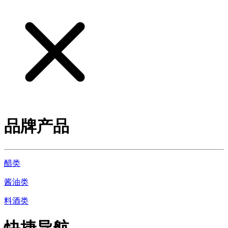
品牌产品
醋类
酱油类
料酒类