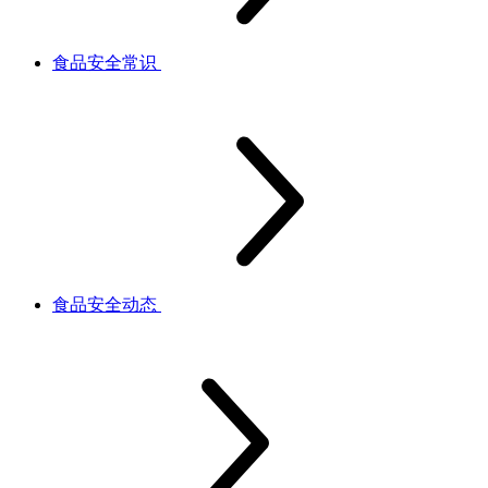
食品安全常识
食品安全动态