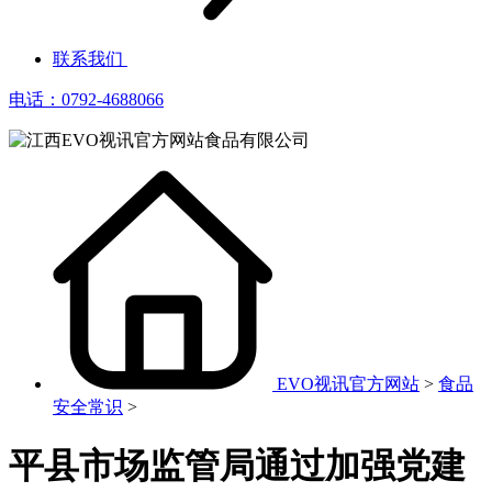
联系我们
电话：0792-4688066
EVO视讯官方网站
>
食品
安全常识
>
平县市场监管局通过加强党建