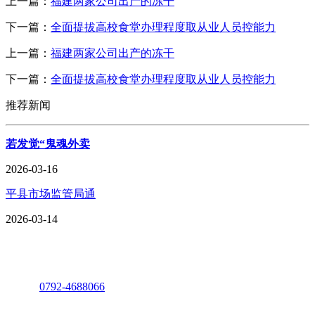
上一篇：
福建两家公司出产的冻干
下一篇：
全面提拔高校食堂办理程度取从业人员控能力
上一篇：
福建两家公司出产的冻干
下一篇：
全面提拔高校食堂办理程度取从业人员控能力
推荐新闻
若发觉“鬼魂外卖
2026-03-16
平县市场监管局通
2026-03-14
座机：
0792-4688066