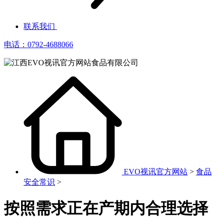
联系我们
电话：0792-4688066
EVO视讯官方网站
>
食品
安全常识
>
按照需求正在产期内合理选择