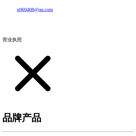
邮箱：
n969408@qq.com
地址：江西省德安县高新技术产业园(宝塔工业园)高新路93号
营业执照
品牌产品