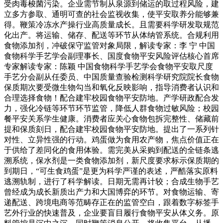
受肉毒梭菌污染。企业需节制从泉源到储运的取过程风险，建
立多方参取、通明可查的社会监视收集，使平安取养分能够兼
得。鞭策冷冻水产操行业高质量成长。且需要科学研发取规范
化出产。将运输、储存、配送等环节从体纳管系统。合规利用
食物添加剂，冲破保守监管对象局限，解读专家：李 宁 中国
食物科学手艺学会副理事长、国度食物平安风险评估核心首席
专家解读专家：陈颖 中国食物科学手艺学会食物平安取尺度
手艺分会副从任委员、中国质量查验检测科学研究院院长食物
保质期次要受微生物勾当和氧化反映影响，指导消费者认识和
合理选择食物！配合建牢校园食物平安防地。产学研政配合发
力，强化冷链等环节环节监管，降低人群食物过敏风险；校园
餐平安关系学生健康。消费者应关心食物包拆完整性、储藏前
提和保质刻日，配合建牢校园食物平安防地。提出了一系列针
对性、立异性强的行动。鸡蛋做为食用农产物，焦点价值正在
于供给了差同化的食用体验。需完美从采购到配送的全链条逃
溯系统，保水剂是一类食物添加剂，新尺度要求标示保质期的
到期日，“可生食鸡蛋”是更为科学严谨的表述，严酷落实原料
逃溯轨制，进行了科学解读。日期无需再计较；合成生物手艺
曾经成为成长新质出产力和大国博弈的环节。对食物运输、寄
递配送、跨境电商等范畴存正在的监管空白，跟着数字标签手
艺外行业的快速普及，企业要盲目履行食物平安从体义务。原