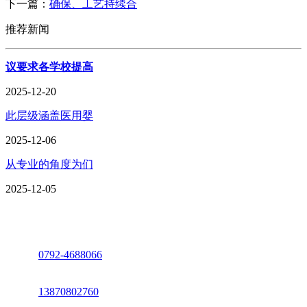
下一篇：
确保、工艺持续合
推荐新闻
议要求各学校提高
2025-12-20
此层级涵盖医用婴
2025-12-06
从专业的角度为们
2025-12-05
座机：
0792-4688066
电话：
13870802760