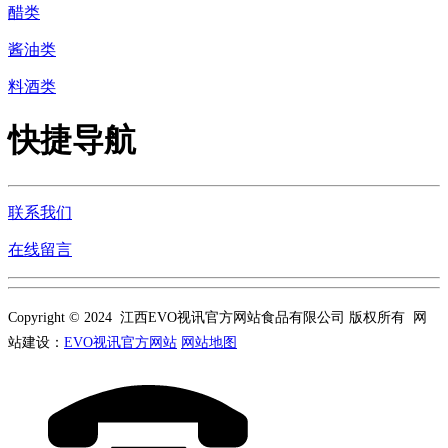
醋类
酱油类
料酒类
快捷导航
联系我们
在线留言
Copyright © 2024 江西EVO视讯官方网站食品有限公司 版权所有 网
站建设：
EVO视讯官方网站
网站地图