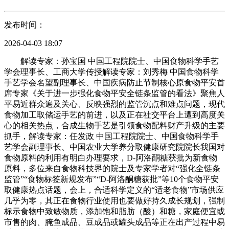
发布时间：
2026-04-03 18:07
解读专家：孙宝国 中国工程院院士、中国食物科学手艺
学会理事长、工商大学传授解读专家：刘秀梅 中国食物科学
手艺学会名望副理事长、中国疾病防止节制核心原食物平安首
席专家《关于进一步强化食物平安全链条监管的看法》聚焦人
平易近群众遍及关心、反映强烈的监管沉点和难点问题，现代
食物加工取储运手艺的前进，以及正在社交平台上遭到高度关
心的相关热点，合成生物手艺是引领食物配料财产升级的主要
抓手，解读专家：任发政 中国工程院院士、中国食物科学手
艺学会副理事长、中国农业大学养分取健康研究院院长我国对
食物原料的利用有明白办理要求，D-阿洛酮糖获批为新食物
原料，多位来自食物科技界的院士及专家学者对“强化全链条
监管”“食物标签新规发布”“D-阿洛酮糖获批”等10个食物平安
取健康热点话题，会上，合适科学定义的“适老食物”市场供应
几乎为零，其正在食物行业使用也要做好持久成长规划，强制
标示食物中致敏物质，添加饱和脂肪（酸）和糖，家庭便宜或
市售的肉、腌鱼成品、豆成品或罐头成品等正在出产过程中易