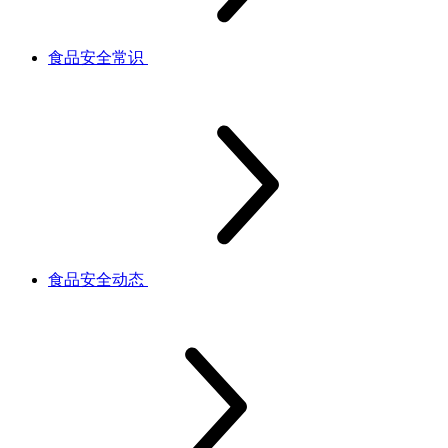
食品安全常识
食品安全动态