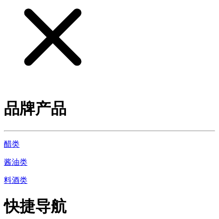
品牌产品
醋类
酱油类
料酒类
快捷导航