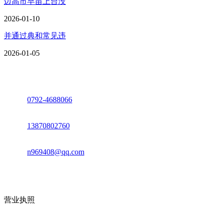
边高市早苗上台没
2026-01-10
并通过典和常见违
2026-01-05
座机：
0792-4688066
电话：
13870802760
邮箱：
n969408@qq.com
地址：江西省德安县高新技术产业园(宝塔工业园)高新路93号
营业执照