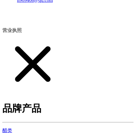
邮箱：
n969408@qq.com
地址：江西省德安县高新技术产业园(宝塔工业园)高新路93号
营业执照
品牌产品
醋类