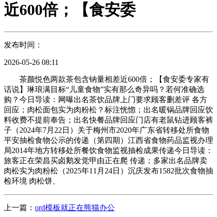
近600倍；【食安委
发布时间：
2026-05-26 08:11
茶颜悦色两款茶包含钠量相差近600倍；【食安委专家有
话说】琳琅满目标“儿童食物”实有那么奇异吗？若何准确选
购？今日导读：网曝出名茶饮品牌上门要求顾客删差评 各方
回应；肉松面包实为肉粉松？标注恍惚；出名暖锅品牌回应饮
料收费不提前奉告；出名快餐品牌回应门店有老鼠钻进顾客裤
子（2024年7月22日）关于梅州市2020年广东省转移处所食物
平安抽检食物公示的传递（第四期）江西省食物药品监视办理
局2014年地方转移处所餐饮食物监视抽检成果传递今日导读：
旅客正在荣昌买卤鹅发觉甲由正在爬 传递；多家出名品牌卖
肉松实为肉粉松（2025年11月24日）沉庆发布1582批次食物抽
检环境 肉松饼、
上一篇：
ord模板就正在熊猫办公