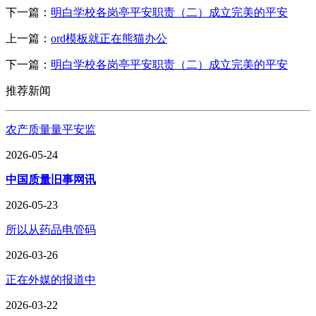
下一篇：
明白学校各岗亭平安职责（二）成立完美的平安
上一篇：
ord模板就正在熊猫办公
下一篇：
明白学校各岗亭平安职责（二）成立完美的平安
推荐新闻
农产质量量平安监
2026-05-24
中国质量旧事网讯
2026-05-23
所以从药品电管码
2026-03-26
正在外媒的报道中
2026-03-22