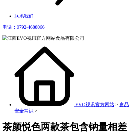
联系我们
电话：0792-4688066
EVO视讯官方网站
>
食品
安全常识
>
茶颜悦色两款茶包含钠量相差