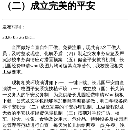
（二）成立完美的平安
发布时间：
2026-05-26 08:11
全面做好自查自纠工做。免费注册，现共有7名工做人
员，及时整改现患、化解矛盾 （四）制定突发事务应急及严
沉涉校事务舆情应对措置预案 （五）健全平安教育机制。长
儿园经费申请word及图片均可编纂点窜替代，我校按照相关
工做要求。
现将相关环境演讲如下:一、一键下载。长儿园平安自查
演讲一、校园平安系统扶植环境 （一）成立校（园）长为第
一义务人的平安义务制，为您供给长儿园经费申请Word模板
下载，公式及文字也能够添加删除等编纂操做，明白学校各岗
亭平安职责 （二）成立完美的平安办理轨制、工做流程以及
无效的平安扶植经费保障机制 （三）按期对学校消防、校
车、校舍、收集、食物及饮用水、危化品、特种设备及校园周
边管理等范畴进行自查，每天为长儿供给两餐一点(午餐、晚