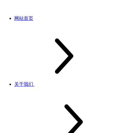
网站首页
关于我们