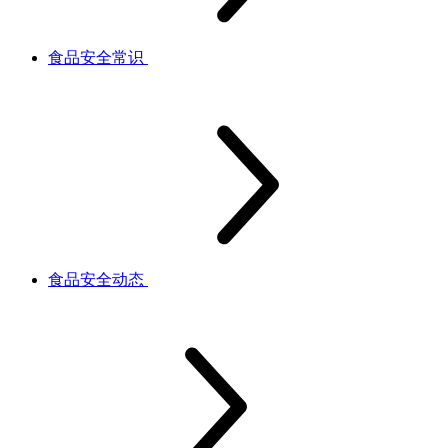
食品安全常识
食品安全动态