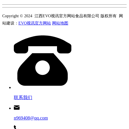
Copyright © 2024 江西EVO视讯官方网站食品有限公司 版权所有 网
站建设：
EVO视讯官方网站
网站地图
联系我们
n969408@qq.com