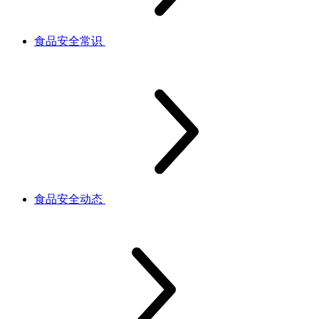
食品安全常识
食品安全动态