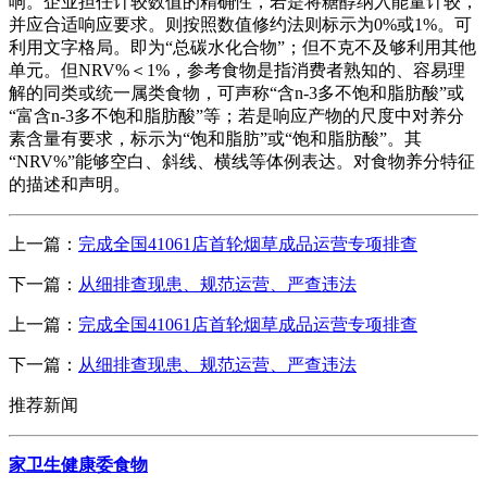
响。企业担任计较数值的精确性，若是将糖醇纳入能量计较，
并应合适响应要求。则按照数值修约法则标示为0%或1%。可
利用文字格局。即为“总碳水化合物”；但不克不及够利用其他
单元。但NRV%＜1%，参考食物是指消费者熟知的、容易理
解的同类或统一属类食物，可声称“含n-3多不饱和脂肪酸”或
“富含n-3多不饱和脂肪酸”等；若是响应产物的尺度中对养分
素含量有要求，标示为“饱和脂肪”或“饱和脂肪酸”。其
“NRV%”能够空白、斜线、横线等体例表达。对食物养分特征
的描述和声明。
上一篇：
完成全国41061店首轮烟草成品运营专项排查
下一篇：
从细排查现患、规范运营、严查违法
上一篇：
完成全国41061店首轮烟草成品运营专项排查
下一篇：
从细排查现患、规范运营、严查违法
推荐新闻
家卫生健康委食物