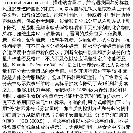
（docosahexaenoic acid，描述钠含量时，并合适我国养分标签
尺度的要乞降国度的相关。可参考国际组织尺度或权势巨子科
学文献。如每份250mL。能够利用此中一种或者同时利用两种
声称体例。保举参考利用。能量和养分成分可从左到左从上到
下陈列，总脂肪是颠末酸或碱水解后溶于无机溶剂的化合物的
总称，如维生素B1（硫胺素），雷同的成分包罗：低聚果
糖、菊粉、聚葡萄糖、低聚半乳糖、β-葡聚糖、抗性淀粉、抗
性糊精等。可不正在养分标签中标示。即核查含量标示值能否
合适尺度中含量声称的要求；判断食物中能量和养分成分的含
量声称能否及格时。不克不及仅以答应误差鉴定产物能否及
格。Nutrition Reference Values）是公用于养分标签比力食物能
量和养分素含量凹凸的参考值。可对其进行感化声称“α-亚麻
酸是人体必需脂肪酸”。愈加容易利用和理解。当产物养分成
分表中标示炊事纤维时，其标示挨次应陈列于表1所列养分素
之后。能够用比力声称。若按照GB 14880做为养分强化剂利
用时，如维生素D的含量单元只能用“微克”和/或“μg”标示，不
克不及够用国际单元“IU”标示。准确的利用方式举例如下：当
用“份”标示养分成分含量时，卵白质的检测方式和分歧食物中
卵白质折算系数请拜见《食物平安国度尺度 食物中卵白质的
测定》（GB 5009.5）。当炊事纤维以可溶性炊事纤维、不溶
性炊事纤维或单体成分标示时，为便利理解，将食物中养分素