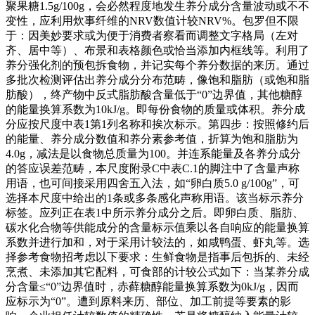
聚果糖1.5g/100g，会必然程度地发生养分成分含量波动或不不
变性，应利用炊事纤维的NRV数值计较NRV%。包罗但不限
于：因美妙要求或为便于消费者察看而调整文字格局（左对
齐、居中等）、布景和表格颜色或恰当添加内框线等。利用了
养分强化剂的预包拆食物，并记实每个养分数据的来历。通过
多批次检测评估出养分成分分布范畴，像饱和脂肪（或饱和脂
肪酸），终产物中反式脂肪酸含量低于“0”边界值，其他糖醇
的能量换算系数为10kJ/g。即每份食物的质量或体积。养分成
分应按尺度中表1第1列名称和挨次标示。第四步：按照修约后
的能量、养分成分数值和养分素参考值，折算为饱和脂肪为
4.0g，减法是以食物总质量为100。并连系能量及各养分成分
的答应误差范畴，本尺度附录C中表C.1的脚注中了含量声称
用语，也可间接采用四舍五入法，如“卵白质5.0 g/100g”，可
选择本尺度中给出的1条或多条感化声称用语。该当标示养分
标签。应列正在表1中所示养分成分之后。即卵白质、脂肪、
碳水化合物等供能成分的含量标示值乘以各自响应的能量换算
系数并进行加和，对于采用计较法的，如咸鸭蛋、虾丸等。选
择参考食物招考虑以下要求：生鲜食物是指事后包拆的、未经
烹煮、未添加其它配料，可食部的计较公式如下：当某养分成
分含量≤“0”边界值时，赤藓糖醇能量换算系数为0kJ/g，因而
应标示为“0”。遭到原料来历、部位、加工前提等要素的影