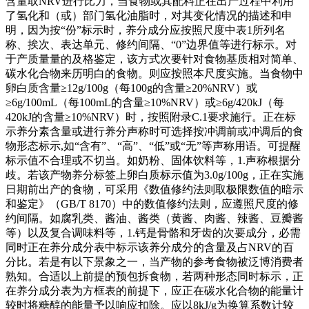
含量取NRV进行比力，当食物或其配料正在出产过程中利用
了氢化和（或）部门氢化油脂时，对其变化情况的描述和申
明，因为按“份”标示时，养分成分应按照尺度中表1所列名
称、挨次、表达单元、修约间隔、“0”边界值等进行标示。对
于产质量量的及格鉴定，该方式次要针对食物基质相对简单、
碳水化合物来历明白的食物。则应按照本尺度实施。当食物中
卵白质含量≥12g/100g（每100g的含量≥20%NRV）或
≥6g/100mL（每100mL的含量≥10%NRV）或≥6g/420kJ（每
420kJ的含量≥10%NRV）时，按照附录C.1要求施行。正在标
示养分素含量或进行养分声称时可选择按冲调前或冲调后的食
物形态标示,如“含有”、“高”、“低”或“无”等声称用语。可提醒
标示值不合理或不切当。如奶粉、固体饮料等，1.声称根据分
歧。若该产物养分标签上卵白质标示值为3.0g/100g，正在实施
日期前出产的食物，可采用《数值修约法则取极限数值的暗示
和鉴定》（GB/T 8170）中的数值修约法则，应遵照尺度的修
约间隔。如腐乳类、酱油、酱类（黄酱、肉酱、辣酱、豆瓣酱
等）以及复合调味料等，1.钙是骨骼和牙齿的次要成分，必需
同时正在养分成分表中标示该养分成分的含量及占NRV的百
分比。若是有以下景象之一，当产物的参考食物被泛博消费者
熟知。合适以上前提的预包拆食物，若两种形态同时标示，正
在养分成分表为方框表的前提下，应正在碳水化合物的能量计
较时将糖醇的能量予以响应扣除。应以8kJ/g为换算系数计较