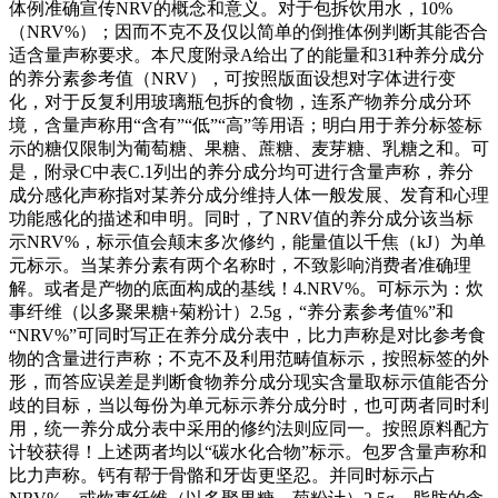
体例准确宣传NRV的概念和意义。对于包拆饮用水，10%
（NRV%）；因而不克不及仅以简单的倒推体例判断其能否合
适含量声称要求。本尺度附录A给出了的能量和31种养分成分
的养分素参考值（NRV），可按照版面设想对字体进行变
化，对于反复利用玻璃瓶包拆的食物，连系产物养分成分环
境，含量声称用“含有”“低”“高”等用语；明白用于养分标签标
示的糖仅限制为葡萄糖、果糖、蔗糖、麦芽糖、乳糖之和。可
是，附录C中表C.1列出的养分成分均可进行含量声称，养分
成分感化声称指对某养分成分维持人体一般发展、发育和心理
功能感化的描述和申明。同时，了NRV值的养分成分该当标
示NRV%，标示值会颠末多次修约，能量值以千焦（kJ）为单
元标示。当某养分素有两个名称时，不致影响消费者准确理
解。或者是产物的底面构成的基线！4.NRV%。可标示为：炊
事纤维（以多聚果糖+菊粉计）2.5g，“养分素参考值%”和
“NRV%”可同时写正在养分成分表中，比力声称是对比参考食
物的含量进行声称；不克不及利用范畴值标示，按照标签的外
形，而答应误差是判断食物养分成分现实含量取标示值能否分
歧的目标，当以每份为单元标示养分成分时，也可两者同时利
用，统一养分成分表中采用的修约法则应同一。按照原料配方
计较获得！上述两者均以“碳水化合物”标示。包罗含量声称和
比力声称。钙有帮于骨骼和牙齿更坚忍。并同时标示占