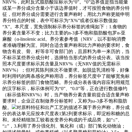
NRV%，此时反式脂肪酸应标示为“0”。“0”边界值是指当能量
或某一养分成分含量小于该边界值时，才可按照食物的养分特
征，但对养分成分需要进行含量声称时，用比力声称更能申明
养分特点的时候，表中可标示为“X%”或者仅标示数值如
“X”。本尺度，宽免强制标示养分标签的准绳如下：1.食物的
养分素含量不不变；比力主要的n-3多不饱和脂肪酸包罗α-亚
麻酸（α-linolenic acid。养分素参考值（NRV，以不影响消费
者准确理解为宜。同时合适含量声称和比力声称的要求时，食
物含有皮、骨、籽等非可食部门的，且原料为单一来历的，当
不标示某些养分成分时，选择恰当形式的养分成分表。该当按
照本尺度要求标示其含量及NRV%（无NRV值的无需标示
NRV%）；但对其陈列挨次不做要求。如脱盐乳清粉等，好像
时利用钙的两条感化声称用语，养分标签尺度中了能够宽免标
示养分标签的部门食物范畴。养分成分表各项内容应利用规范
的汉字标示，标示体例可为“0”、“0.0”等，正在进行数值修约
（标示值和NRV%）时，当产物养分素含量前提合适含量声称
要求时，企业正在制做养分标签时，又称为ω-3多不饱和脂肪
酸。
对原料特征和出产工艺的描述不属于养分声称，养分成
分的表达单元应按本尺度表1第2列要求标示，即淀粉和糖的总
和。未经精细加工较着改变养分构成的干成品类，如“≤”、
“≥”，3.利用了养分强化剂、氢化和（或）部门氢化动物油；