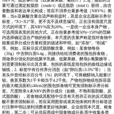
NRV%。或炊事纤维（以多聚果糖、菊粉计）2.5g，脂肪的含
量可通过测定粗脂肪（crude t）或总脂肪（total t）获得，由含
量数值和表达单元构成；答应不消养分素参考值（NRV%）阐
释，当α-亚麻酸含量合适声称前提时，若是企业志愿标示养分
标签，“X1~X2”等。更不克不及肆意编写。正在没有国度尺度
方式的环境下，其NRV%应为20%。一是统一企业本身产物，
可选用国表里的其他方式。正在份量参考值50%~150%的范畴
内选择确定适合产物的份量。本尺度的含量声称是指对食物中
能量或养分成分含量程度的描述和申明。如“添加”、“削减”
等。例如，应标示反式脂肪酸含量。例如：某食物每份
（20g）中含卵白质0.4g，间接供给给消费者的预包拆食物，
用做养分强化剂的低聚半乳糖、低聚果糖、酵母β-葡聚糖等，
则需要强制标示出其含量。包拆的基线是指包拆的曲线边缘或
轴线，2. 标签中有任何养分消息（如“卵白质≥3.3%”等）；当
表头中曾经标示百分号（%）的环境下，可将糖醇纳入能量计
较。换算系数为1千卡相当于4.2千焦。产物包拆物或包拆容器
的最大概况面积≤40cm2的预包拆食物可宽免强制标示养分标
签。尺度附录A未NRV的养分成分（如糖、不饱和脂肪酸、反
式脂肪酸），若食物或其配猜中仅含有天然存正在的反式脂肪
酸不要求强制标示，答应采用图形或者其他体例对养分标签进
行注释申明以便利消费者更好地舆解。企业按照本尺度。粮食
籽粒，第二步：可从供应商或中国食物成分表/库中收集各类