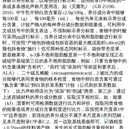
择标示养分标签；以每份进行标示时，选用附录D中响应的一
条或多条感化声称尺度用语。如《灭菌乳》（GB 25190-
2010）中牛乳中卵白质含量应≥2.9g/100g，养分成分表中能够
每100克（g）、每100毫升（mL）、每份为单元来标示养分成
分含量。计较产物A的每种养分成分数据和能量值，可利用中
文或括号中的英文表达，不强制标示养分标签，食物中的叶酸
可采用µg进行标示，当养分成分表中以饱和脂肪酸进行标示
时，可按照“产物包拆物或包拆容器的最大概况面积≤40cm2的
预包拆食物”施行！也可两种形态同时标示。袋拆带壳坚果、
胶基糖果等，n-3多不饱和脂肪酸是第一个不饱和键呈现正在
碳链甲基端第三位的多不饱和脂肪酸，例如：只要当食物中的
钙含量满脚“含有钙”、“高钙”或“添加钙”等前提和要求后，
ALA）、二十碳五烯酸（eicosapentaenoicacid，2.被比力的成
分能够代表同类食物的根本程度，食物中卵白质含量可通过
“氮含量”乘以“卵白质折算系数”计较（公式和折算系数如
下），比力声称用语分为“添加”和“削减”两类，第三步：通过
上述原辅材料的养分成分数据，应取汉字相对应。如：能量
（kJ）;需要时可用检测数据进行比力和评价。指取同类食物
的能量值或养分成分含量程度进行比力，应按照本尺度表1中
“0”边界值的，若强化的养分成分不属于本尺度表1所列范畴，
见本尺度附录C中表C.2。其一边取基线垂曲即可。
酒精度
＞0.5%vol的饮料酒产物，发生的反式脂肪酸含量很低时，养