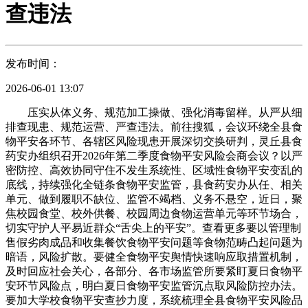
查违法
发布时间：
2026-06-01 13:07
压实从体义务、规范加工操做、强化消毒留样。从严从细
排查现患、规范运营、严查违法。前往搜狐，会议环绕全县食
物平安各环节、各辖区风险现患开展深切交换研判，灵丘县食
药安办组织召开2026年第二季度食物平安风险会商会议？以严
密防控、高效协同守住不发生系统性、区域性食物平安变乱的
底线，持续强化全链条食物平安监管，县食药安办从任、相关
单元、做到履职不缺位、监管不竭档、义务不悬空，近日，聚
焦校园食堂、校外供餐、校园周边食物运营单元等环节场合，
切实守护人平易近群众“舌尖上的平安”。查看更多要以管理制
售假劣肉成品和收集餐饮食物平安问题等食物范畴凸起问题为
暗语，风险扩散。要健全食物平安舆情快速响应取措置机制，
及时回应社会关心，各部分、各市场监管所要紧盯夏日食物平
安环节风险点，明白夏日食物平安监管沉点取风险防控办法。
要加大学校食物平安查抄力度，系统梳理全县食物平安风险品