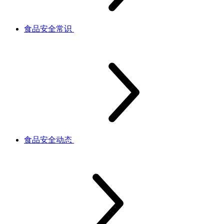
食品安全常识
食品安全动态