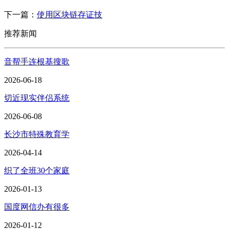
下一篇：
使用区块链存证技
推荐新闻
音帮手连根基搜歌
2026-06-18
切近现实伴侣系统
2026-06-08
长沙市特殊教育学
2026-04-14
织了全班30个家庭
2026-01-13
国度网信办有很多
2026-01-12