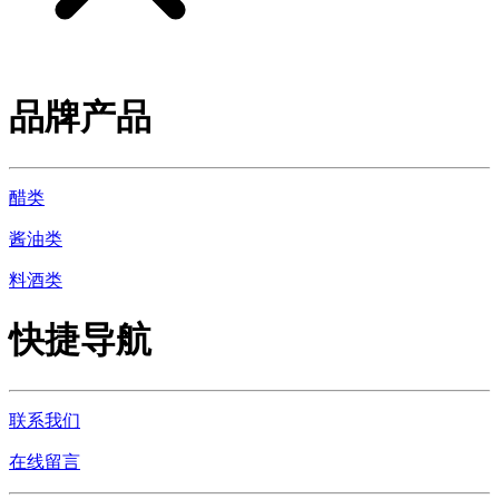
品牌产品
醋类
酱油类
料酒类
快捷导航
联系我们
在线留言