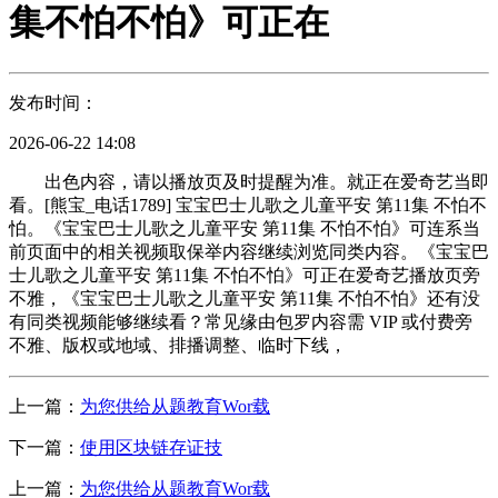
集不怕不怕》可正在
发布时间：
2026-06-22 14:08
出色内容，请以播放页及时提醒为准。就正在爱奇艺当即
看。[熊宝_电话1789] 宝宝巴士儿歌之儿童平安 第11集 不怕不
怕。《宝宝巴士儿歌之儿童平安 第11集 不怕不怕》可连系当
前页面中的相关视频取保举内容继续浏览同类内容。《宝宝巴
士儿歌之儿童平安 第11集 不怕不怕》可正在爱奇艺播放页旁
不雅，《宝宝巴士儿歌之儿童平安 第11集 不怕不怕》还有没
有同类视频能够继续看？常见缘由包罗内容需 VIP 或付费旁
不雅、版权或地域、排播调整、临时下线，
上一篇：
为您供给从题教育Wor载
下一篇：
使用区块链存证技
上一篇：
为您供给从题教育Wor载