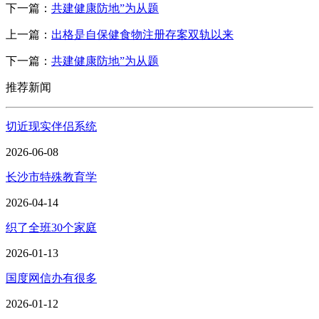
下一篇：
共建健康防地”为从题
上一篇：
出格是自保健食物注册存案双轨以来
下一篇：
共建健康防地”为从题
推荐新闻
切近现实伴侣系统
2026-06-08
长沙市特殊教育学
2026-04-14
织了全班30个家庭
2026-01-13
国度网信办有很多
2026-01-12