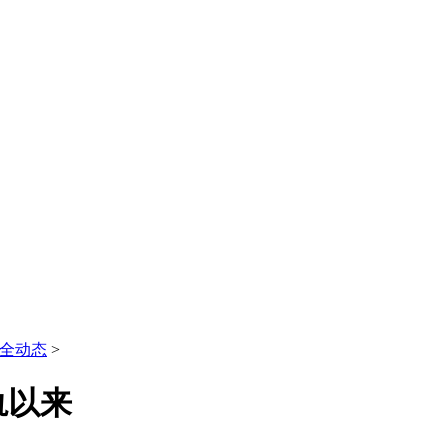
全动态
>
轨以来