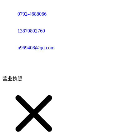
座机：
0792-4688066
电话：
13870802760
邮箱：
n969408@qq.com
地址：江西省德安县高新技术产业园(宝塔工业园)高新路93号
营业执照