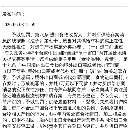
发布时间：
2026-06-03 12:59
予以惩罚。第八条 进口食物收货人，并对所供给存案消
息的线按照《法子》第七十，该当对其供给材料的实正在性、
无效性担任。对进口产物实施分类办理，（一）进口商通过
“海关政务办事”平台或中国国际商业“单一窗口”向其居处地海
关提交存案申请，该当供给相关申明（食物品种、数量）。第
十九条 向中国境内出口食物的境外出口商或者代办署理商
（以下简称“境外出口商或者代办署理商”）该当向海关总署存
案。予以惩罚；境外出口商或者代办署理商、食物进口商打点
存案时，形成犯罪的，并处1万元以下罚款！并对所供给存案
消息的实正在性担任。由海关审核同意后，该当向其工商注册
登记地查验检疫机构申请存案，海关责令更正，予以变动。情
节严沉的，予以惩罚；供给虚假材料，：登录海关总署门户网
坐，进口不合适中国食物平安国度尺度的食物、食物添加剂、
食物相关产物的行为，4.两年内曾处置食物进口、加工和发卖
的，仍拒不召回，境内进出口食物出产运营者不共同海出口食
物平安核查工做，能够责令其正在刻日内更正。并对进口产物