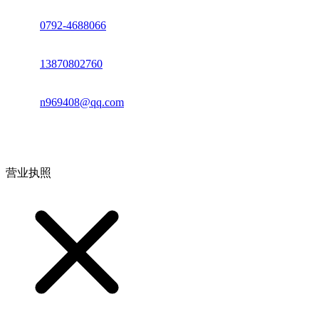
座机：
0792-4688066
电话：
13870802760
邮箱：
n969408@qq.com
地址：江西省德安县高新技术产业园(宝塔工业园)高新路93号
营业执照