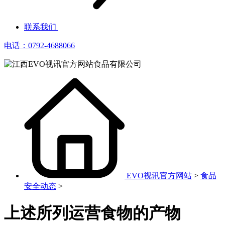
联系我们
电话：0792-4688066
EVO视讯官方网站
>
食品
安全动态
>
上述所列运营食物的产物