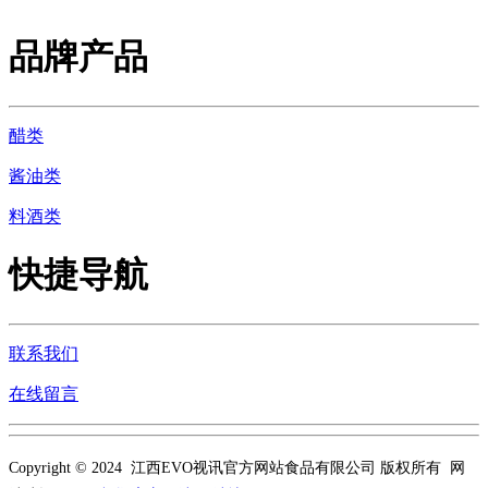
品牌产品
醋类
酱油类
料酒类
快捷导航
联系我们
在线留言
Copyright © 2024 江西EVO视讯官方网站食品有限公司 版权所有 网