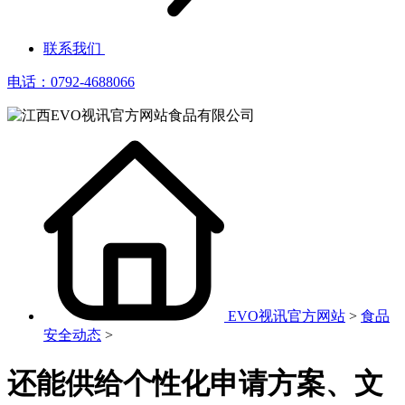
联系我们
电话：0792-4688066
EVO视讯官方网站
>
食品
安全动态
>
还能供给个性化申请方案、文