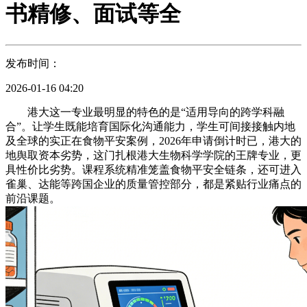
书精修、面试等全
发布时间：
2026-01-16 04:20
港大这一专业最明显的特色的是“适用导向的跨学科融
合”。让学生既能培育国际化沟通能力，学生可间接接触内地
及全球的实正在食物平安案例，2026年申请倒计时已，港大的
地舆取资本劣势，这门扎根港大生物科学学院的王牌专业，更
具性价比劣势。课程系统精准笼盖食物平安全链条，还可进入
雀巢、达能等跨国企业的质量管控部分，都是紧贴行业痛点的
前沿课题。