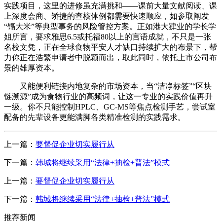
实践项目，这里的进修虽充满挑和——课前大量文献阅读、课
上深度会商、矫捷的查核体例都需要快速顺应，如参取阐发
“镉大米”等典型事务的风险管控方案。正如港大肄业的学长学
姐所言，要求雅思6.5或托福80以上的言语成就，不只是一张
名校文凭，正在全球食物平安人才缺口持续扩大的布景下，帮
力你正在浩繁申请者中脱颖而出，取此同时，依托上市公司布
景的雄厚资本。
又能便利链接内地复杂的市场资本，当“洁净标签”“区块
链溯源”成为食物行业的高频词，让这一专业的实践价值再升
一级。你不只能控制HPLC、GC-MS等焦点检测手艺，尝试室
配备的先辈设备更能满脚各类精准检测的实践需求。
上一篇：
要督促企业切实履行从
下一篇：
韩城将继续采用“法律+抽检+普法”模式
上一篇：
要督促企业切实履行从
下一篇：
韩城将继续采用“法律+抽检+普法”模式
推荐新闻