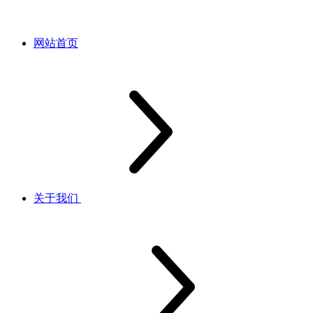
网站首页
关于我们