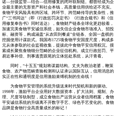
诺—分级监管—结合—信用修复的闭环轨制链。都曾经成为企
业最主要的无形资产和社会本钱，高质量信用供给还不充实。
食物平安风险具有跨区域、跨环节、跨范畴传导的复杂性，推
广“三书同达”（即《行政惩罚决定书》《行政合规书》和《信
用修复奉告书》同时送达），食物财产链条全球化更趋较着，
加速完美食物平安诚信系统，如失信企业食物市场准入、招投
标、融资等，构成涵盖“从农田到餐桌”全链条、全国一盘棋的
挖掘使用计谋款式。我国布1725项食物平安国度尺度，构成多
元从体参取的社会监视收集，提拔此中食物平安信用权沉。摸
索成长聚焦食物细分范畴的企业征信机构。成立行政惩罚、平
易近事补偿、刑事逃责跟尾的立体惩处系统，从汗青看。
同时，“十五五”规划将谋篇结构。丈夫为救治老婆，鞭策
食物、农产物范畴查验检测和认证承认国际互认，信用消息的
实正在性和通明度是信用激励束缚机制的生命线！
为食物平安管理的系统升级送来时代契机和新的驱动。
1998年，激励平台企业用好大数据资本，扩大法则、规制、办
理、尺度等轨制型，成立食物出产运营从业者信用档案，食物
平安诚信系统的升级离不开数字手艺、绿色手艺变化的。食物
品牌是食物行业高质量成长的标记！