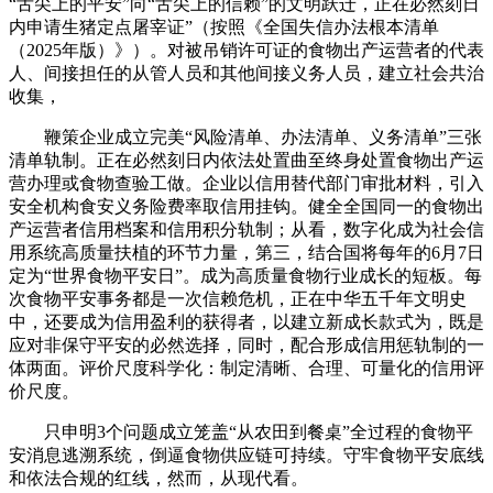
“舌尖上的平安”向“舌尖上的信赖”的文明跃迁，正在必然刻日
内申请生猪定点屠宰证”（按照《全国失信办法根本清单
（2025年版）》）。对被吊销许可证的食物出产运营者的代表
人、间接担任的从管人员和其他间接义务人员，建立社会共治
收集，
鞭策企业成立完美“风险清单、办法清单、义务清单”三张
清单轨制。正在必然刻日内依法处置曲至终身处置食物出产运
营办理或食物查验工做。企业以信用替代部门审批材料，引入
安全机构食安义务险费率取信用挂钩。健全全国同一的食物出
产运营者信用档案和信用积分轨制；从看，数字化成为社会信
用系统高质量扶植的环节力量，第三，结合国将每年的6月7日
定为“世界食物平安日”。成为高质量食物行业成长的短板。每
次食物平安事务都是一次信赖危机，正在中华五千年文明史
中，还要成为信用盈利的获得者，以建立新成长款式为，既是
应对非保守平安的必然选择，同时，配合形成信用惩轨制的一
体两面。评价尺度科学化：制定清晰、合理、可量化的信用评
价尺度。
只申明3个问题成立笼盖“从农田到餐桌”全过程的食物平
安消息逃溯系统，倒逼食物供应链可持续。守牢食物平安底线
和依法合规的红线，然而，从现代看。