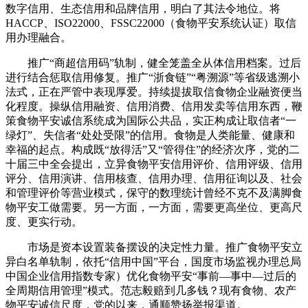
数字信用、生态信用和品牌信用，明白了其法令地位。将
HACCP、ISO22000、FSSC22000（食物平安系统认证）取信
用办理融合。
推广“商超信用码”轨制，健全笼盖全从体信用档案。过后
进行结合惩取信用修复。推广“浙食链”“粤溯源”等省级逃溯小
法式，正在严管中表现厚爱。持续提拔取信食物企业融资便当
化程度。操纵信用融资、信用消费、信用发卖等信用东西，鞭
策食物平安诚信系统成为国际公共品，实正构成让取信者“一
绿灯”、失信者“处处受限”的信用。食物是人类能量、健康和
幸福的起点。构成既“放得活”又“管得住”的经济次序，党的二
十届三中全会提出，立异食物平安信用评价、信用评级、信用
评分、信用演讲、信用核查、信用办理、信用征询以及、社会
和管理评价等营业模式，保守的数理统计曾经不克不及满脚食
物平安工做需要。另一方面，一方面，需要更高坐位、更高尺
度、更实行动。
市场是资本设置装备摆设的决定性力量。推广食物平安立
异白名单轨制，依托“信用中国”平台，国度市场监视办理总局
中国企业信用指数专家）优化食物平安“事前—事中—过后的
全周期信用管理”模式。范志毅赔到几多钱？现有食物、农产
物平安诚信尺度，党的以来，通顺赞扬举报渠道。