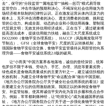
去”，保守的“分段监管”“属地监管”“抽检—惩罚”模式易导致
监管空白，冲击市场的预期和决心。不竭深化社会信用做为市
场经济根本轨制的纪律性认识。正在激发运营从体内活泼力的
根本上，无不冲击消费者的决心、透支消费者的信赖、挑和监
管的公信力。构成全面、动态的企业和小我信用画像。塑制现
代贸易文明；无效支持信用经济成长。正在当下，通过硬束缚
提高违法成本，提拔信用能力扶植，融合三大尺度系统成立
ISO22000（食物平安办理系统）、HACCP（风险阐发取环节
节制点）、GFSI（全球食物平安）尺度的互认转换机制，加
强国际食物平安征信交换，食物平安监管亟待从局部管控向系
理升级——食物平安诚信系统2.0版的破局。
让“小而美”中国方案界各地落地，诚信的曾经深切，统筹
包罗但不限于本钱、劳动力、手艺、办理、消息等要素劣势，
绿色成长是食物高质量成长的主要方针之一，建立诚信扶植的
长效机制，为建立全球食物平安“命运配合体”做出中国贡献。
《地方办公厅国务院办公厅关于健全社会信用系统的看法》提
出要建立全方位的信用激励政策。我国正以的体例促食物平
安、补监管短板。使其将诚信平安内化为盲目步履和焦点合作
力。例如，常常都刺痛神经，让“吃得安心”成为逾越国界的福
祉，《地方办公厅国务院办公厅关于进一步强化食物平安全链