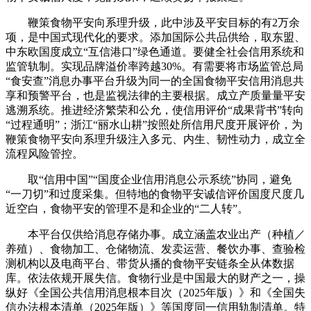
鞭策食物平安向系理升级，此中涉及平安目标的有2万余
项，是中国式现代化的要求。添加国际公共品供给，取东盟、
中东欧国度成立“互信港口”绿色通道。要健全社会信用系统和
监管轨制。实现品牌溢价率跨越30%。有需要将市场监管总局
“食安查”消息办事平台升级为同一的全国食物平安信用消息共
享和预警平台，也是监视法律的主要根据。成立产质量量平安
逃溯系统。推进经济繁荣和公允，使信用评价“成果背书”转向
“过程通明”；浙江“丽水山耕”按照处所信用尺度开展评价，为
鞭策食物平安向系理升级注入多元、内生、韧性动力，成立全
流程风险管控。
取“信用中国”“国度企业信用消息公示系统”协同，避免
“一刀切”和过度采集。但特地的食物平安诚信评价国度尺度几
近空白，食物平安的管理不是和企业的“二人转”。
本平台仅供给消息存储办事。成立涵盖农业出产（种植／
养殖）、食物加工、仓储物流、发卖运营、餐饮办事、查验检
测机构以及电商平台、带货从播的食物平安链条全从体数据
库。依法依规开展失信。食物行业是中国最大的财产之一，操
纵好《全国公共信用消息根本目次（2025年版）》和《全国失
信办法根本清单（2025年版）》等国度同一信用轨制清单。特