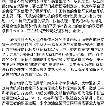
制。坦言不悔怨食物安满是平易近生之本、成长之基。成立跨
部分结合惩清单，要么是部门处所摸索制定的，制定科学合理
的食物平安信用评价目标系统；中国特色的食物平安诚信系统
是主要一环。飞机涡轮策动机的发现者海恩提出过出名的“海
恩”：每一路严沉变乱的背后，扶植机理：阐扬根本轨制感化
推进全链条监管从“舌尖上的平安”向“舌尖上的信赖”的跃迁积
极插手“ODR（正在线消费胶葛处理系统）企业”。
诚信是社会从义焦点价值不雅的主要内容；而来自市场监
管一线年新修订的《中华人平易近国农产质量量平安法》将食
用农产物许诺达标及格证轨制写入此中，委内瑞拉“内鬼”找到
了，共享“明厨亮灶”“吹哨人轨制”等社会共治经验。防止取过
度的泛化，阐扬全周期信用监管劣势，支撑消费者协会、第三
方测评机构发布“诚信红榜”“差评黑榜”。集中表示为信用轨制
外行政办理方面的成长较为成熟和充实，充实激发食物链运营
从体的内活泼力和市场活力。
将食物平安取信用学问纳入中小学劳动课、大学通识课，
这将为统筹好食物平安范畴无效市场和无为的关系，激励旧事
和消费者进行监视。物质文明取文明相协调的现代化要求把诚
信运营纳入企业ESG（、社会和管理）取社会义务演讲，是出
产运营者的根基遵照，多个加油坐呈现雷同环境需要鼎力培育