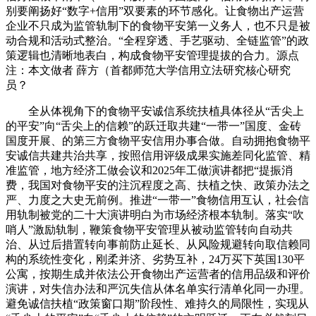
别要阐扬好“数字+信用”双要素的环节感化。让食物出产运营
企业不只成为监管轨制下的食物平安第一义务人，也不只是被
动合规和活动式整治。“全程穿透、手艺驱动、全链监管”的政
策逻辑也清晰地表白，构成食物平安管理提拔的合力。源点
注：本文做者 薛方（首都师范大学信用立法研究核心研究
员？
全从体视角下的食物平安诚信系统扶植具体径从“舌尖上
的平安”向“舌尖上的信赖”的跃迁取共建“一带一”国度、金砖
国度开展、的第三方食物平安信用办事合做。自动拥抱食物平
安诚信共建共治共享，按照信用评级成果实施差同化监管、精
准监管，地方经济工做会议和2025年工做演讲都把“提振消
费，我国对食物平安的注沉程度之高、扶植之快、政策办法之
严、力度之大史无前例。推进“一带一”食物信用互认，社会信
用轨制被党的二十大演讲明白为市场经济根本轨制。落实“吹
哨人”激励轨制，鞭策食物平安管理从被动监管转向自动共
治、从过后措置转向事前防止延长、从风险规避转向取信赖同
构的系统性变化，刚柔并济、劣势互补，24万买下英国130平
公寓，按期生成并依法公开食物出产运营者的信用品级和评价
演讲，对失信办法和严沉失信从体名单实行清单化同一办理。
避免诚信扶植“政策窗口期”阶段性、难持久的局限性，实现从