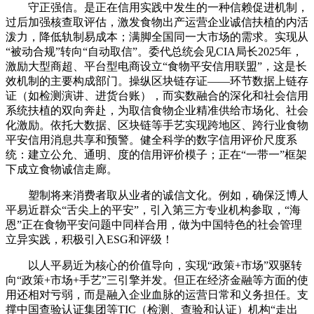
守正强信。是正在信用实践中发生的一种信赖促进机制，
过后加强核查取评估，激发食物出产运营企业诚信扶植的内活
泼力，降低轨制易成本；满脚全国同一大市场的需求。实现从
“被动合规”转向“自动取信”。委代总统会见CIA局长2025年，
激励大型商超、平台型电商设立“食物平安信用联盟”，这是长
效机制的主要构成部门。操纵区块链存证——环节数据上链存
证（如检测演讲、进货台账），而实数融合的深化和社会信用
系统扶植的双向奔赴，为取信食物企业精准供给市场化、社会
化激励。依托大数据、区块链等手艺实现跨地区、跨行业食物
平安信用消息共享和预警。健全科学的数字信用评价尺度系
统：建立公允、通明、度的信用评价模子；正在“一带一”框架
下成立食物诚信走廊。
塑制将来消费者取从业者的诚信文化。例如，确保泛博人
平易近群众“舌尖上的平安”，引入第三方专业机构参取，“海
恩”正在食物平安问题中同样合用，做为中国特色的社会管理
立异实践，积极引入ESG和评级！
以人平易近为核心的价值导向，实现“政策+市场”双驱转
向“政策+市场+手艺”三引擎并发。但正在经济金融等方面的使
用还相对亏弱，而是融入企业血脉的运营日常和义务担任。支
撑中国查验认证集团等TIC（检测、查验和认证）机构“走出