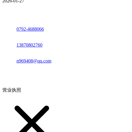
2026-01-27
座机：
0792-4688066
电话：
13870802760
邮箱：
n969408@qq.com
地址：江西省德安县高新技术产业园(宝塔工业园)高新路93号
营业执照