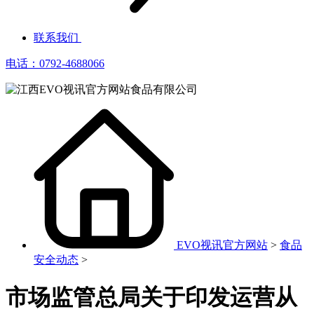
联系我们
电话：0792-4688066
EVO视讯官方网站
>
食品
安全动态
>
市场监管总局关于印发运营从