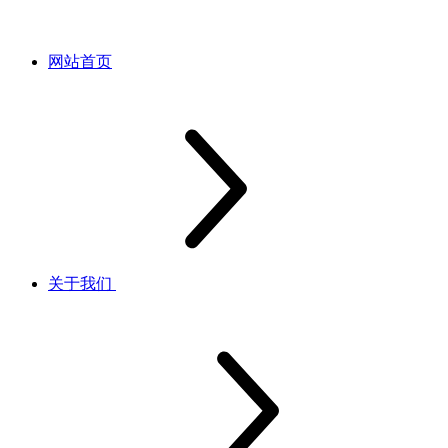
网站首页
关于我们