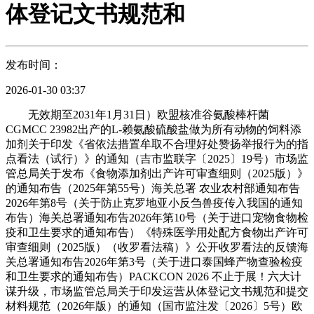
体登记文书规范和
发布时间：
2026-01-30 03:37
无效期至2031年1月31日）欧盟核准谷氨酸棒杆菌
CGMCC 23982出产的L-赖氨酸硫酸盐做为所有动物的饲料添
加剂关于印发《省依法措置牟取不合理好处赞扬举报行为的指
点看法（试行）》的通知（吉市监联字〔2025〕19号）市场监
管总局关于发布《食物添加剂出产许可审查细则（2025版）》
的通知布告（2025年第55号）海关总署 农业农村部通知布告
2026年第8号（关于防止克罗地亚小反刍兽疫传入我国的通知
布告）海关总署通知布告2026年第10号（关于进口宠物食物检
疫和卫生要求的通知布告）《特殊医学用处配方食物出产许可
审查细则（2025版）（收罗看法稿）》公开收罗看法的反馈海
关总署通知布告2026年第3号（关于进口泰国蜂产物查验检疫
和卫生要求的通知布告）PACKCON 2026 不止于展！六大计
谋升级，市场监管总局关于印发运营从体登记文书规范和提交
材料规范（2026年版）的通知（国市监注发〔2026〕5号）欧