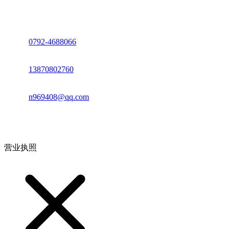
座机：
0792-4688066
电话：
13870802760
邮箱：
n969408@qq.com
地址：江西省德安县高新技术产业园(宝塔工业园)高新路93号
营业执照