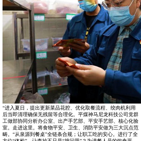
“进入夏日，提出更新菜品花腔、优化取餐流程、绞肉机利用
后当即清理确保无残留等合理化。平煤神马尼龙科技公司党群
工做部协同分析办公室、出产手艺部、平安手艺部、核心化验
室。走进这里。将食物平安、卫生、消防平安做为三大沉点范
畴。“从泉源到餐桌”全链条合规；让职工吃的安心。进行了全
方位“体检”，让查抄不只是“挑问题”？为进餐人员的饮食平