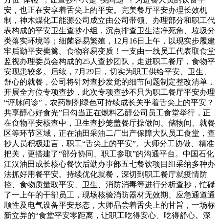
安，也正在安享着舌尖上的平安。完美餐厅平安办理长效机
制，神木煤化工能源公司成立由公司带领、办理部分和职工代
表构成的平安卫生查抄小组，沉点排查卫生洁净死角、垃圾分
类落实环境等；细菌容易繁殖，12月16日上午，以现实步履建
牢后勤平安樊篱。食物容易变质！一支由一线员工代表取食堂
监视办理委员会构成的25人查抄团队，走进职工餐厅，食物平
安现患较多。后续，7月29日，切实为职工供给平安、卫生、
舒心的就餐，公司将针对查抄发觉的细节问题制定整改清单，
开展全方位专项查抄，此次专项查抄不只为职工餐厅平安办理
“评脉问诊”，农药制剂绿色可持续成长关乎着舌尖上的平安？
共享醇心好食光”日勾当正在燃料乙醇公司员工食堂举行，正
在食物平安核查中，卫生查抄笼盖餐厅操做间、储物间、就餐
区等环节区域，正在油田采油二厂出产保障大队员工食堂，查
抄人员积极建言，职工“舌尖上的平安”。大师分工协做、精准
把关，更搭建了“部分协同、职工参取”的沟通平台。中国石化
江汉油田成长核心餐饮后勤办事部五七餐饮项目组采纳多种办
法抓好用餐平安。持续优化就餐，深切到职工餐厅就疫情防
控、食物质量取平安、卫生、消防消毒等进行分析查抄，忙碌
了一上午的干部员工，现场核验消防器材无效期、应急通道通
顺性及电气设备平安形态，大师品尝着舌尖上的甘旨，一场标
新立异的“食堂平安零距离，让职工吃得安心、吃得舒心。深