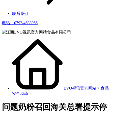
联系我们
电话：0792-4688066
EVO视讯官方网站
>
食品
安全动态
>
问题奶粉召回海关总署提示停