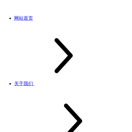
网站首页
关于我们