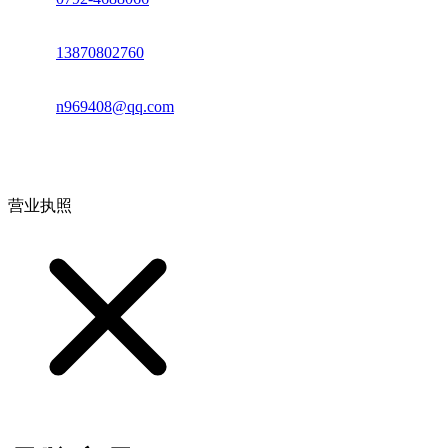
电话：
13870802760
邮箱：
n969408@qq.com
地址：江西省德安县高新技术产业园(宝塔工业园)高新路93号
营业执照