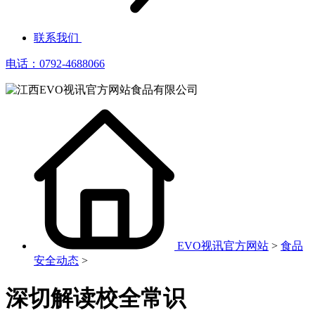
联系我们
电话：0792-4688066
EVO视讯官方网站
>
食品
安全动态
>
深切解读校全常识