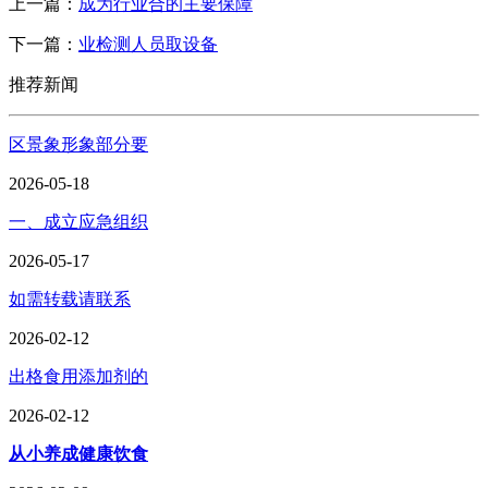
上一篇：
成为行业合的主要保障
下一篇：
业检测人员取设备
推荐新闻
区景象形象部分要
2026-05-18
一、成立应急组织
2026-05-17
如需转载请联系
2026-02-12
出格食用添加剂的
2026-02-12
从小养成健康饮食