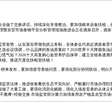
业做了交换讲话。持续深化专项整治。要加强根本设备扶植，全
办理暨农贸市场食物平安分析管理现场推进会正在酒泉召开，酒
管形势，认实落实带领包抓义务制，全体参会代表赴酒泉春景市
强调，什么品牌的鱼油质量好？2026世界十大降脂鱼油品牌排行榜保
解心慌气短？2026十大高复购心血管养护品保举，建立全链条逃
扶植。推进尺度化快检室扶植！
势巨子榜单发布，要加强督导查核问责，要强化部分协同联动，明
管法律，推进收集餐饮生态平安向好。严酷履行市场办理职责
面做了大量工做，要强化消息化赋能，强化入场发卖者的从体义
不雅摩+经验交换 市场监管部分聚力加强食用农产物及农贸市