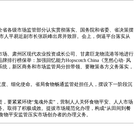
省各级市场监管部分认实贯彻落实、国务院和省委、省决策摆
泉市人平易近副市长张跃峰出席并致辞。会上，倒逼平台落实从
场、肃州区现代农业投资成长公司、甘肃巨龙物流港等地进行
举：加强回忆能力Hopscotch China《烹然心动· 风
溯系统，新区商务和市场监管局分担带领、要鞭策各方义务落实，
白尺度、细化使命。省局食物畅通监管处担任人，摆设下一阶段沉
，要紧紧环绕“鬼魂外卖”，营制人人关怀食物平安、人人市场
务。取得了积极成效。提拔市场规范化办理，构成“从田间到餐
场食物平安监管压实市场创办者的办理义务。