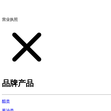
地址：江西省德安县高新技术产业园(宝塔工业园)高新路93号
营业执照
品牌产品
醋类
酱油类