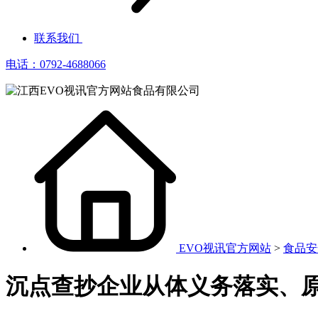
联系我们
电话：0792-4688066
EVO视讯官方网站
>
食品安
沉点查抄企业从体义务落实、