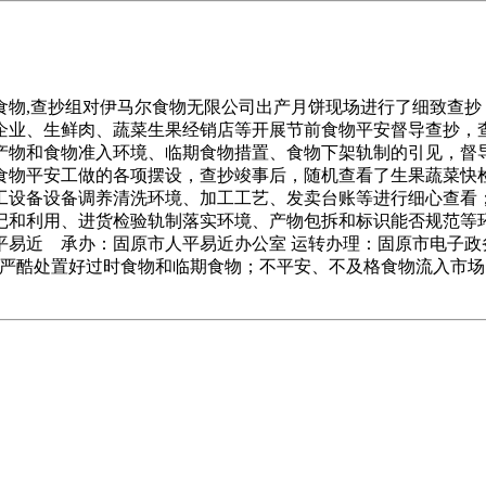
,查抄组对伊马尔食物无限公司出产月饼现场进行了细致查抄
企业、生鲜肉、蔬菜生果经销店等开展节前食物平安督导查抄，
产物和食物准入环境、临期食物措置、食物下架轨制的引见，督
食物平安工做的各项摆设，查抄竣事后，随机查看了生果蔬菜快
工设备设备调养清洗环境、加工工艺、发卖台账等进行细心查看
记和利用、进货检验轨制落实环境、产物包拆和标识能否规范等
平易近 承办：固原市人平易近办公室 运转办理：固原市电子政
要严酷处置好过时食物和临期食物；不平安、不及格食物流入市