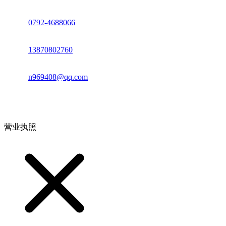
座机：
0792-4688066
电话：
13870802760
邮箱：
n969408@qq.com
地址：江西省德安县高新技术产业园(宝塔工业园)高新路93号
营业执照