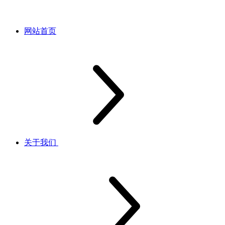
网站首页
关于我们