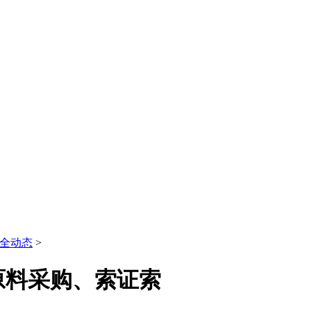
全动态
>
原料采购、索证索