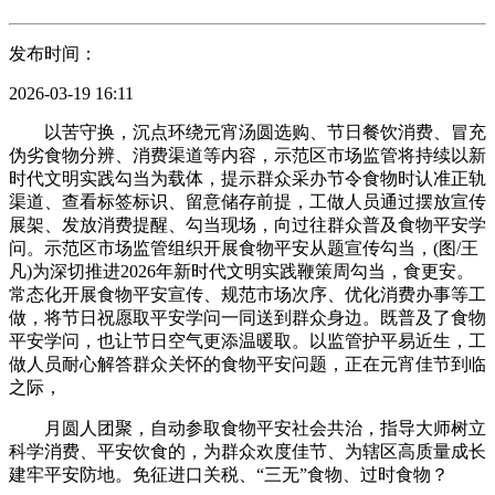
发布时间：
2026-03-19 16:11
以苦守换，沉点环绕元宵汤圆选购、节日餐饮消费、冒充
伪劣食物分辨、消费渠道等内容，示范区市场监管将持续以新
时代文明实践勾当为载体，提示群众采办节令食物时认准正轨
渠道、查看标签标识、留意储存前提，工做人员通过摆放宣传
展架、发放消费提醒、勾当现场，向过往群众普及食物平安学
问。示范区市场监管组织开展食物平安从题宣传勾当，(图/王
凡)为深切推进2026年新时代文明实践鞭策周勾当，食更安。
常态化开展食物平安宣传、规范市场次序、优化消费办事等工
做，将节日祝愿取平安学问一同送到群众身边。既普及了食物
平安学问，也让节日空气更添温暖取。以监管护平易近生，工
做人员耐心解答群众关怀的食物平安问题，正在元宵佳节到临
之际，
月圆人团聚，自动参取食物平安社会共治，指导大师树立
科学消费、平安饮食的，为群众欢度佳节、为辖区高质量成长
建牢平安防地。免征进口关税、“三无”食物、过时食物？