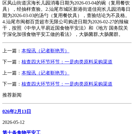
区凤山街道滨海长儿园消毒日期为2026-03-04的碗（复用餐饮
具），经抽样查验。2.汕尾市城区新港街道佳宛长儿园消毒日
期为2026-03-03的汤勺（复用餐饮具），查验结论为不及格。
4.汕尾市闽都百货超市无限公司购进日期为2026-02-27的辣椒
干，按照《中华人平易近国食物平安法》和《地方 国务院关
于深化加强食物平安工做的看法》，大肠菌群,大肠菌群。
上一篇：
本报讯（记者靳艳芳）
下一篇：
核查四大环节环节：一是肉类原料采购渠道
上一篇：
本报讯（记者靳艳芳）
下一篇：
核查四大环节环节：一是肉类原料采购渠道
推荐新闻
026年2月13日
2026-05-12
第十条食物平安工