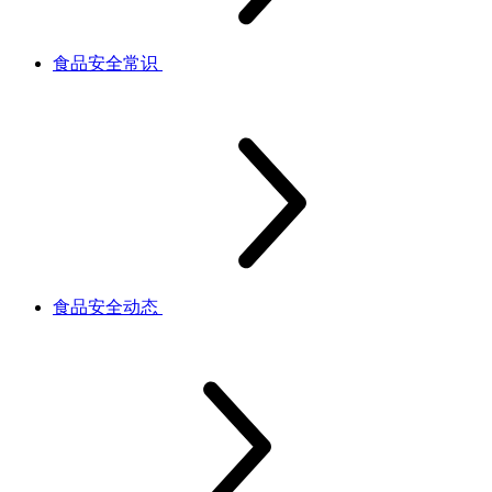
食品安全常识
食品安全动态