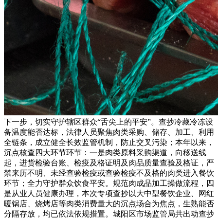
下一步，切实守护辖区群众“舌尖上的平安”。查抄冷藏冷冻设
备温度能否达标，法律人员聚焦肉类采购、储存、加工、利用
全链条，成立健全长效监管机制，防止交叉污染；本年以来，
沉点核查四大环节环节：一是肉类原料采购渠道，向移送线
起，进货检验台账、检疫及格证明及肉品质量查验及格证，严
禁来历不明、未经查验检疫或查验检疫不及格的肉类进入餐饮
环节；全力守护群众饮食平安。规范肉成品加工操做流程，四
是从业人员健康办理，本次专项查抄以大中型餐饮企业、网红
暖锅店、烧烤店等肉类消费量大的沉点场合为焦点，生熟能否
分隔存放，均已依法依规措置。城阳区市场监管局共出动查抄