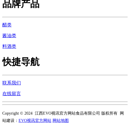
品牌产品
醋类
酱油类
料酒类
快捷导航
联系我们
在线留言
Copyright © 2024 江西EVO视讯官方网站食品有限公司 版权所有 网
站建设：
EVO视讯官方网站
网站地图