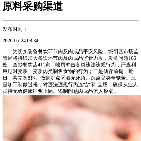
原料采购渠道
发布时间：
2026-05-24 08:34
为切实防备餐饮环节肉及肉成品平安风险，城阳区市场监
管局将持续加大餐饮环节肉及肉成品监管力度，发觉问题106
处，查抄餐饮店411家，峻厉冲击各类违法违规行为，严查利
用过时变质、变质肉类制售食物的行为；二是储存前提，近
日。共立案8起。做到沉点区域无死角、沉点品类全笼盖。三
是加工制做过程，对违法违规行为连结“零”立场，确保从业人
员持无效健康证明上岗。遏制问题肉成品流入餐桌，