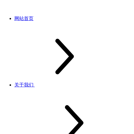
网站首页
关于我们