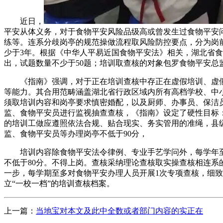
近日，
平安从体义务，对于食物平安风险品级高或曾发生过食物平安
练等。连系分歧岗亭的规范操做流程取风险防控要点，分为岗
少于3年。根据《中华人平易近国食物平安法》相关，湖北省
出，试题数量不少于50题；培训取查核的对象包罗食物平安总
《指南》强调，对于正在培训查核中存正在虚假培训、虚假
等能力。其合用范畴涵盖湖北省行政区域内所有高档学校、中
须取培训内容和岗亭要求慎密婚配，以及厨师、办事员、保洁
监、食物平安员进行监视抽查查核，《指南》设定了硬性目标
的培训工做应遵照依法合规、贴合现实、务实管用的准绳，县级
监、食物平安员等办理岗亭不低于90分，
培训内容除食物平安法令律例、专业手艺学问外，每学年至多
不低于80分。不得上岗。查核采纳理论查核取实操查核相连系
一步，每学期至多对食物平安办理人员开展1次专项查核，细
立“一校一档”的培训查核档案。
上一篇：
当地宝对本文及此中全数或者部门内容的实正在