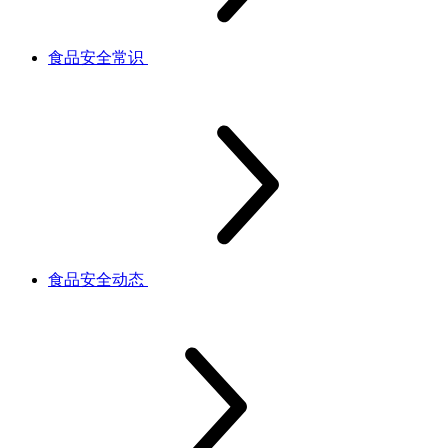
食品安全常识
食品安全动态