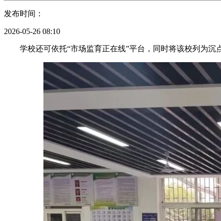
发布时间：
2026-05-26 08:10
学校还可依托“市场监育正在线”平台，同时将该校列为沉点