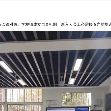
监管对象。学校须成立自查机制，新入人员工必需接管岗前培