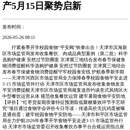
产5月15日聚势启新
发布时间：
2026-05-26 08:11
拧紧春季开学校园食物“平安阀”铁拳出击！天津市滨海新
区市场监管局发布收集餐饮、肉成品典型案例（第二批）科学
选购护健康 安然过节防圈套 京津冀三地结合发布春节保健食
物消费提醒科学选购护健康 安然过节防圈套 京津冀三地结合
发布春节保健食物消费提醒守牢校园食安线 护航春季新学期
——天津市河西区市场监管局全力保障春季校园食物平安走进
3·15 市场监管外行动 天津市区市场监管局发布收集食物发卖
平安消费提醒天津市区市场监管局规复道所约谈意式风情区大
中型餐饮运营从体 规范收集餐饮运营 建牢暑期食物平安防地
【评价】“红枣货架期质量特征预测取低聚糖量效环节手艺研
究”项目通过食物学会评价今日导读：传递高价无抗鸡蛋被曝
是通俗蛋；建牢校园食物平安防地——天津市和平区市场监管
局全力护航2026年春季开学食物平安走进3·15 市场监管外行
动 天津市市场监管委召开收集餐饮办事平台合规运营指点座