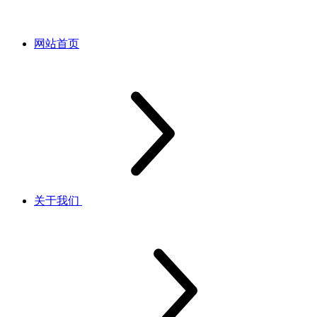
网站首页
关于我们