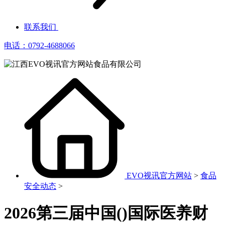
联系我们
电话：0792-4688066
EVO视讯官方网站
>
食品
安全动态
>
2026第三届中国()国际医养财