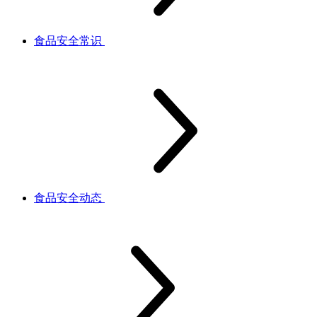
食品安全常识
食品安全动态