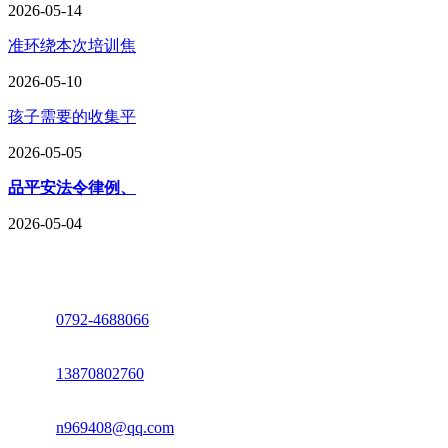
2026-05-14
准环绕本次培训焦
2026-05-10
孩子需要的收集平
2026-05-05
品平安法令律例、
2026-05-04
座机：
0792-4688066
电话：
13870802760
邮箱：
n969408@qq.com