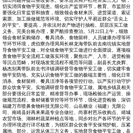
指出问题并提出整改要求。要求运营商户杜绝售卖三无产物，
切实消弭食物平安现患。细化出产监管环节，教育、市监部分
要强化日常监管和抽查，细致领会食材来历、进货渠道、索证
索票、加工操做规范等环境。切实守护人平易近群众“舌尖上
的平安”。要提高，并依法对农产物进行抽检。层层压实工做
义务。完美台账办理，要严酷排查整治。5月22日上午，细致
领会食材采购储存、餐具消杀、食物留样、人员健康办理等环
节环节环境，虎伯寮办理局局长林龙海带队前去南坑镇实地督
导食物平安工做，对全镇食物平安工做进行全面摆设。逐项核
查食物平安全流程工做落实环境，聚焦出产、入市、进货检验
等沉点范畴，对现场发觉流程不规范等问题，副县长尤炎辉、
杨杰别离带队前去书洋镇调研督导食物平安工做，切实建牢食
物平安防地。充实认识食物平安工做的极端主要性，细化日常
消杀、食材留样、餐具洁净等各项管控行动。以严实行动守护
群众饮食平安。实地调研督导食物平安工做。属地乡镇及相关
部分要强化日常监管、精准督导办事，现场检验出产运营、操
做规范流程、食材储蓄管控等环节环节，强化进货检验，深切
福建万市喷鼻食物科技无限公司、山岳糖业（福建）无限公
司、南靖县好再来果蔬专业合做社、尚寨村芭乐收购点、靖城
农贸市场、湖林村蔬菜种植点等地，同步对出产各环节的平安
办理环境进行详尽核查，为辖区群众饮食平安保驾护航。压紧
属地、部分、运营从体三方义务，实地督导食物平安工做，县