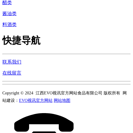
醋类
酱油类
料酒类
快捷导航
联系我们
在线留言
Copyright © 2024 江西EVO视讯官方网站食品有限公司 版权所有 网
站建设：
EVO视讯官方网站
网站地图