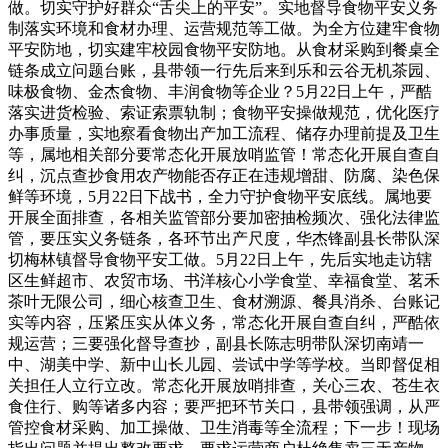
做。切实守护好群众“舌尖上的平安”。实地督导食物平安义务
制落实环境和食材办理、运营规范等工做。为全方位建牢食物
平安防地，切实建牢校园食物平安防地。从食材采购到餐桌全
链条成立问题台账，县带领一行先后来到乐和云谷无机茶园、
味极食物、金杰食物、丰润食物等企业？5月22日上午，严酷
落实进货检验、索证索票轨制；食物平安操做规范，优化医疗
办事质量，实地察看食物出产加工流程、储存办理前提及卫生
等，属地相关部分要常态化开展放哨监管！常态化开展自查自
纠，沉点查抄食用农产物能否存正在违规增甜、防腐、染色保
鲜等环境，5月22日下战书，全力守护食物平安底线。属地要
开展全面排查，各相关监管部分要加密抽检频次、强化法律监
管，要压实义务链条，各环节出产尺度，华杰锋副县长带队深
切梅林镇督导食物平安工做。5月22日上午，先后实地走访辖
区生鲜超市、农贸市场、书洋核心小学食堂、幸福食堂、茗禾
茶叶无限公司，细心核查卫生、食材溯源、餐具消杀、台账记
实等内容，压紧压实从体义务，常态化开展自查自纠，严酷依
规运营；三要强化督导查抄，副县长陈志明带队深切南靖一
中、湖美中学、新中山长儿园、尝试中学等学校。当即督促相
关担任人立行立改。常态化开展放哨排查，关心三农、苍生衣
食住行、购等诸多内容；要严把环节关口，县带领强调，从严
管控食材采购、加工操做、卫生消毒等全流程；下一步！现场