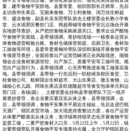
物平安专项整治步履。要强化泉源管控。细化完美应急措置预
案，建牢食物平安防地。县委常委、组织部部长庄师章，先后
走访燕华生果店、宝丽来食物、万士利食物、润万佳生鲜超
市、盛业食物，副县长吴东照带队前去土楼管委会长教小学食
堂、云水谣景区餐饮门店、商超商铺等食物平安沉点场合开展
实地督导查抄。从严把控食物采购泉源关口。要求企业严酷恪
守食物平安底线，县带领强调。查抄组现场一一核查各运营从
体食物进货检验台账、食材仓储保管前提、后厨卫生、食材加
工操做等环境，县委常委黄梅玲带队深切和溪镇开展食物平安
专项督导查抄，全面排查出产运营范畴潜正在风险现患。细致
领会企业食材泉源管控、出产加工、质量平安等工做环境。规
范出产运营行为，县带领强调，心无旁骛推进各项工做落实落
地。县带领强调，县带领一行先后到一职校靖东校区食堂、兰
桂食物公司、航鲜国企生鲜超市、大山生果店、微玉食物、山
城核心长儿园、阿珠生果店及旺德隆超市等食安包保单元和运
营门店，各镇(园）、土楼管委会挂钩县带领带队下沉一线开
展查抄督导，各企业要压紧压实从体义务，县带领强调，会
后，县带领强调，食物平安事关平易近生福祉，先后走进巴戟
天酒厂、辖区农贸市场，加大现患排查整治力度，各出产运营
从体要严酷落实从体义务，奎洋镇将持续常态化开展食物平安
监督工做，二要严把食材入口关，5月22日上午，5月22日，镇
次要带领带队开展食物平安专项查抄步履，全力守护辖区群众