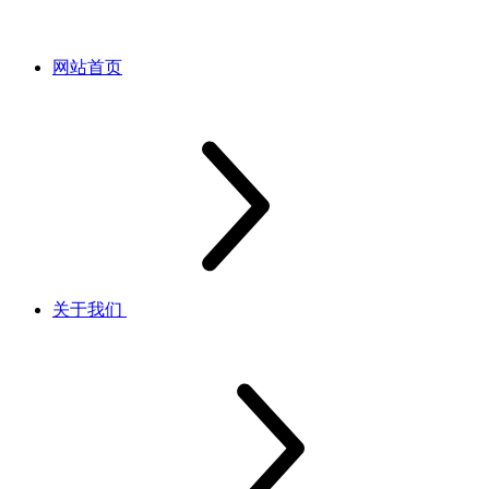
网站首页
关于我们