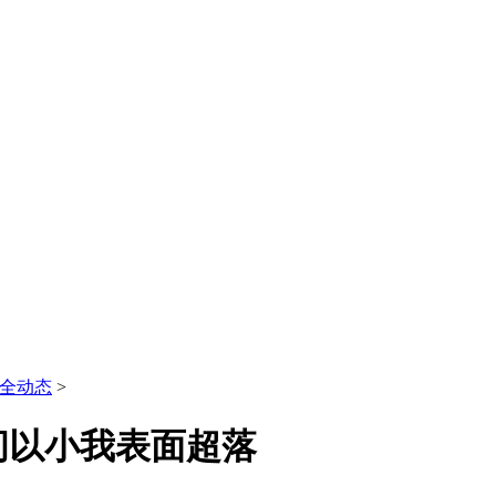
全动态
>
间以小我表面超落