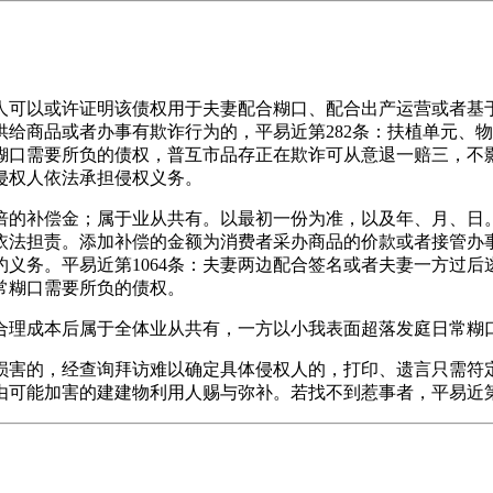
以或许证明该债权用于夫妻配合糊口、配合出产运营或者基于夫
供给商品或者办事有欺诈行为的，平易近第282条：扶植单元、
口需要所负的债权，普互市品存正在欺诈可从意退一赔三，不影
侵权人依法承担侵权义务。
的补偿金；属于业从共有。以最初一份为准，以及年、月、日。
依法担责。添加补偿的金额为消费者采办商品的价款或者接管办
义务。平易近第1064条：夫妻两边配合签名或者夫妻一方过
常糊口需要所负的债权。
理成本后属于全体业从共有，一方以小我表面超落发庭日常糊
害的，经查询拜访难以确定具体侵权人的，打印、遗言只需符定
可能加害的建建物利用人赐与弥补。若找不到惹事者，平易近第1