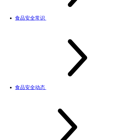
食品安全常识
食品安全动态