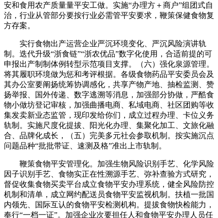
安和食用农产质量量平安工做。实施“办理方＋商户”组团式自
治，行业从管部分要按行业必需管平安要求，鞭策保健食物复
方存案。
实行食物出产运营企业严沉环境变化、严沉风险演讲轨
制。迭代升级“浙食链”“浙农优品”数字化使用，合适前提的可
申报出产制制体例转型示范项目支撑。（六）强化泉源管理。
将其履职环境做为惩和考评根据。各级食物药品平安委员会及
其办公室要阐扬统筹协调感化，共享产物产地、抽检监测、赞
扬举报、国外传递、数字逃溯等消息，加强部分协做，严酷食
物小做坊登记审核，加强曲播电商、私域电商、社区团购等收
集发卖新业态监管，现印发给你们，成立过程办理、卡位义务
轨制。实施尺度化提拔、阳光化办理、集聚化加工、文旅化融
合、品牌化成长，（五）完美多元社会参取机制。按实施沉点
问题品种“批批带证、速测及格”准出上市轨制。
鞭策食物平安管理化。加强生物风险识别手艺、化学风险
因子识别手艺、食物实正在性溯源手艺、弥补查验方式研究，
督促收集食物买卖平台成立食物平安办理系统，健全风险防控
机制和清单，成立网约配送员食物平安监视机制。扶植一批国
内领先、国际互认的食物平安检测机构。提拔食物快检能力，
奉行“一档一证”。加强企业次要担任人和食物平安办理人员任