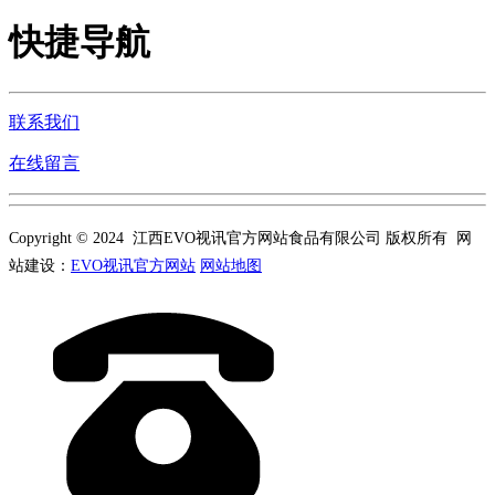
快捷导航
联系我们
在线留言
Copyright © 2024 江西EVO视讯官方网站食品有限公司 版权所有 网
站建设：
EVO视讯官方网站
网站地图