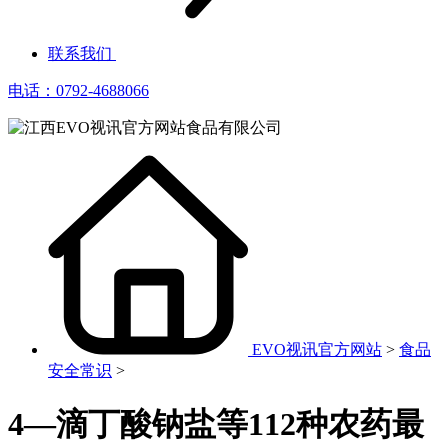
联系我们
电话：0792-4688066
EVO视讯官方网站
>
食品
安全常识
>
4—滴丁酸钠盐等112种农药最