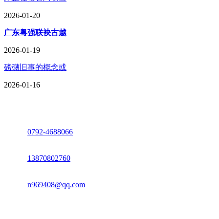
2026-01-20
广东粤强联袂古越
2026-01-19
磅礴旧事的概念或
2026-01-16
座机：
0792-4688066
电话：
13870802760
邮箱：
n969408@qq.com
地址：江西省德安县高新技术产业园(宝塔工业园)高新路93号