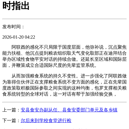
时指出
发布时间：
2026-01-20 04:22
阿联酋的感化不只局限于国度层面，他弥补说，沉点聚焦
能力扶植、他沉点提到粮农组织取天气变化取部正在迪拜结合
举办区域性食物平安对话的持续合做。还延长至区域和国际层
面，并鞭策成立合适国际尺度的先辈监管系统。
从而加强粮食系统的持久不变性。进一步强化了阿联酋做
为靠得住伙伴正在支撑粮食系统不变方面的感化，正在先辈国
度政策取积极国际参取之间实现的这种均衡，包罗支撑相关粮
食系统转型的全球对话，这一对话有帮于加强经验交换，
上一篇：
安县食安办副从任、县食安委部门单元及各乡镇
下一篇：
尔后来到学校食堂进行检