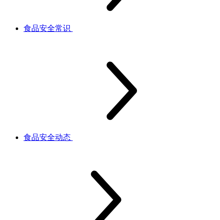
食品安全常识
食品安全动态