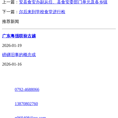
上一篇：
安县食安办副从任、县食安委部门单元及各乡镇
下一篇：
尔后来到学校食堂进行检
推荐新闻
广东粤强联袂古越
2026-01-19
磅礴旧事的概念或
2026-01-16
座机：
0792-4688066
电话：
13870802760
邮箱：
n969408@qq.com