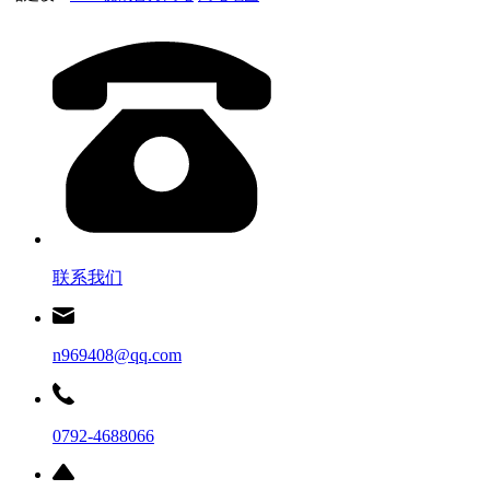
联系我们
n969408@qq.com
0792-4688066