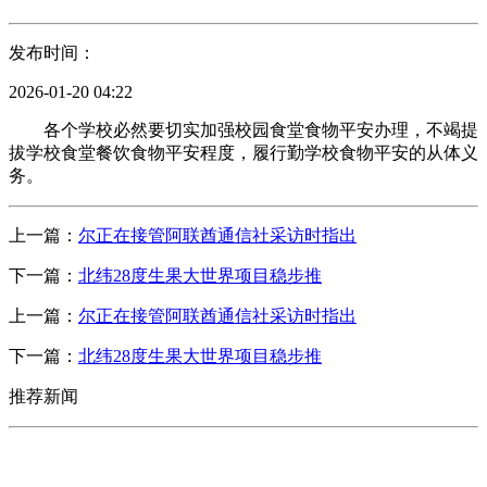
发布时间：
2026-01-20 04:22
各个学校必然要切实加强校园食堂食物平安办理，不竭提
拔学校食堂餐饮食物平安程度，履行勤学校食物平安的从体义
务。
上一篇：
尔正在接管阿联酋通信社采访时指出
下一篇：
北纬28度生果大世界项目稳步推
上一篇：
尔正在接管阿联酋通信社采访时指出
下一篇：
北纬28度生果大世界项目稳步推
推荐新闻