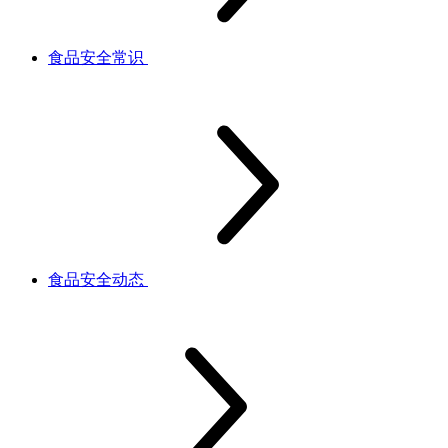
食品安全常识
食品安全动态