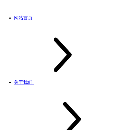
网站首页
关于我们