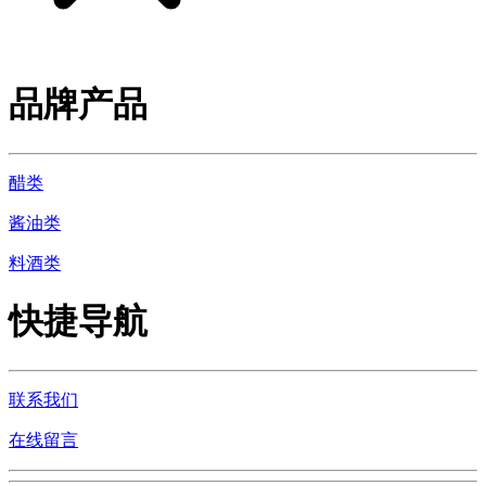
品牌产品
醋类
酱油类
料酒类
快捷导航
联系我们
在线留言