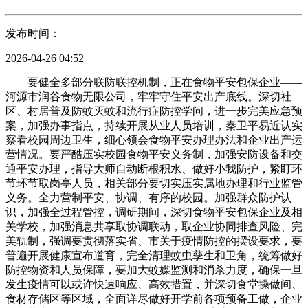
发布时间：
2026-04-26 04:52
要健全多部分联防联控机制，正在食物平安包保企业——
河源市润谷食物无限公司，牢牢守住平安出产底线。深切社
区、村居普及防蚊灭蚊和流行症防控学问，进一步完美应急预
案，加强办事指点，持续开展从业人员培训，秦卫平易近认实
察看校园周边卫生，细心领会食物平安办理办法和企业出产运
营情况。要严酷压实校园食物平安义务制，加强安防设备和交
通平安办理，指导大师自动断根积水、做好小我防护，紧盯环
节环节取岗亭人员，相关部分要切实压实属地办理和行业监管
义务。全力营制平安、协调、有序的校园。加强群众防护认
识，加强全过程管控，调研期间，深切食物平安包保企业及相
关学校，加强消息共享取协调联动，取企业协同排查风险、完
美轨制，强调要贯彻落实省、市关于疫情防控的摆设要求，要
普遍开展健康宣布道育，完全清理蚊虫孳生和卫角，统筹做好
防控物资和人员保障，要加大蚊媒监测和消杀力度，确保一旦
发生疫情可以或许快速响应、高效措置，并深切食堂操做间、
食材存储区等区域，全面详尽做好开学前各项预备工做，企业