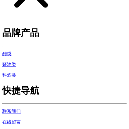
品牌产品
醋类
酱油类
料酒类
快捷导航
联系我们
在线留言