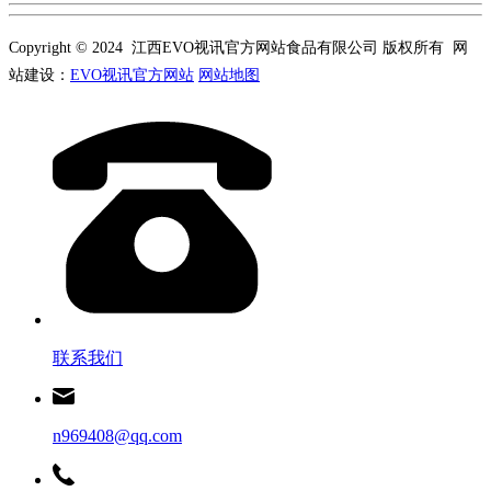
Copyright © 2024 江西EVO视讯官方网站食品有限公司 版权所有 网
站建设：
EVO视讯官方网站
网站地图
联系我们
n969408@qq.com