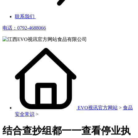
联系我们
电话：0792-4688066
EVO视讯官方网站
>
食品
安全常识
>
结合查抄组都一一查看停业执