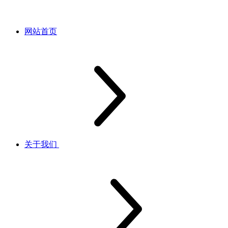
网站首页
关于我们