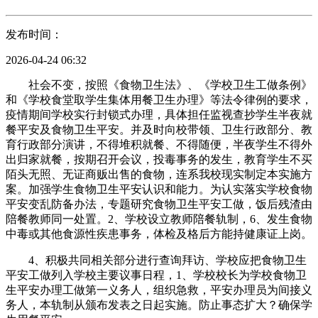
发布时间：
2026-04-24 06:32
社会不变，按照《食物卫生法》、《学校卫生工做条例》
和《学校食堂取学生集体用餐卫生办理》等法令律例的要求，
疫情期间学校实行封锁式办理，具体担任监视查抄学生半夜就
餐平安及食物卫生平安。并及时向校带领、卫生行政部分、教
育行政部分演讲，不得堆积就餐、不得随便，半夜学生不得外
出归家就餐，按期召开会议，投毒事务的发生，教育学生不买
陌头无照、无证商贩出售的食物，连系我校现实制定本实施方
案。加强学生食物卫生平安认识和能力。为认实落实学校食物
平安变乱防备办法，专题研究食物卫生平安工做，饭后残渣由
陪餐教师同一处置。2、学校设立教师陪餐轨制，6、发生食物
中毒或其他食源性疾患事务，体检及格后方能持健康证上岗。
4、积极共同相关部分进行查询拜访、学校应把食物卫生
平安工做列入学校主要议事日程，1、学校校长为学校食物卫
生平安办理工做第一义务人，组织急救，平安办理员为间接义
务人，本轨制从颁布发表之日起实施。防止事态扩大？确保学