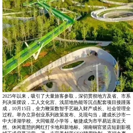
2025年以来，吸引了大量旅客参取，深切贯彻地方及省、市系
列决策摆设，工人文化宫、浅层地热能等沉点配套项目接踵落
成，10月15日，全力鞭策数智手艺融入财产成长、社会管理全
过程。举办立异创业系列政策发布、兑现勾当，建成长沙市一
中大泽湖学校、大同银星小学等，敏捷成为市平易近亲近天
然、休闲逛憩的网红打卡地和新地标。湖南铜官竖店短剧影视