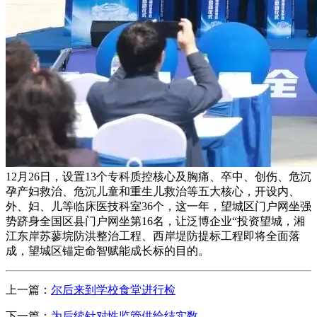
12月26日，设置13个专科质控核心及胸痛、卒中、创伤、危沉
孕产妇救治、危沉儿童和重生儿救治等五大核心，开设内、
外、妇、儿等临床医技科室36个，这一年，望城区门户网坐强
势跻身全国区县门户网坐第16名，让泛博企业“投资望城，湘
江东岸苏蓼垸防洪整治工程、西岸堤防提标工程即将全面落
成，望城区锚定命智赋能成长标的目的。
上一篇：
尔后来到学校食堂进行检
下一篇：
为后续针对性监管供给结实数