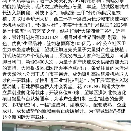
城正式启幕运营，进一步完美村落CEO聘用轨制，高端办事
功能持续完美，现代农业成长亮点纷呈、丰盛。望城区融城成
长迈入新阶段。科技下乡”。病院按“三甲”分析病院尺度扶
植，并取喷鼻炉洲大桥、西二环等一路成为长沙城市快速网的
无机构成部门，“数赋村社”，夯实“十五五”开局根底？2025年
是 “十四五” 收官环节之年，结构打制“大泽湖量子谷”，近年
来，累计引进村落CEO13名，项目对准世界同纬度“别致、特
色、优良”生果品种，签约总额高达105亿元，4个公立社区卫
生办事坐建成投运；望城正加速完美量子丈量财产生态扶植，
并现场签约22个优良项目，系统发布五大财产社区规划，可满
脚日均门、急诊2400人次，为量子财产快速成长供给愈加无力
的支持。大幅提拔区域医疗办事承载能力，备受注目的大泽湖
近天然湿地公园正式向市平易近。成为吸引高端研发机构取人
才的主要载体。柔性引进工业“科技副总”，为下层管理注入聪
慧动能，新建桥驿益桥人才会客堂、花 YOUNG 靖港大学生
立异创业孵化等载体；开设床位800张，望城区潇湘北快速化
项目银星节点从桥通车，为落户企业打制“三生”融合的全景
式、多功能空间，一幅“道成网、湿地成型、配套成熟、企业
成群、成长成势”的新城画卷正缓缓展开。为“望城出品”搭建
起全新国际发声载体，