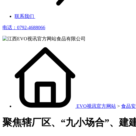
联系我们
电话：0792-4688066
EVO视讯官方网站
>
食品安
聚焦辖厂区、“九小场合”、建