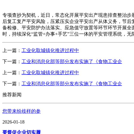
专项查抄为契机，近日，常态化开展平安出产现患排查整治步
后复工复产平安风险，压紧压实企业平安出产从体义务，节后
备检修、平安防护办法落实、应急值守放置等环节环节开展全
时，持续深化“监管+办事+手艺”三位一体的平安管理系统，
上一篇：
工业化取城镇化推进过程中
下一篇：
工业和消息化部等部分发布实施了《食物工业企
上一篇：
工业化取城镇化推进过程中
下一篇：
工业和消息化部等部分发布实施了《食物工业企
推荐新闻
您带来纷歧样的参
2026-01-18
要督促企业切实履