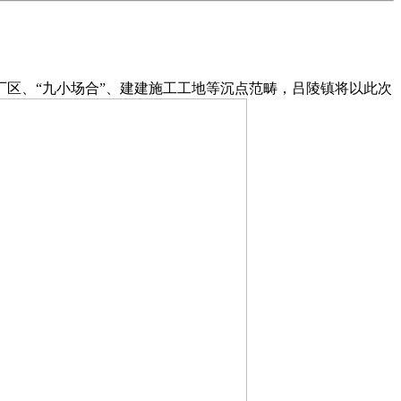
区、“九小场合”、建建施工工地等沉点范畴，吕陵镇将以此次