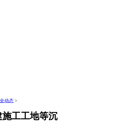
全动态
>
建施工工地等沉