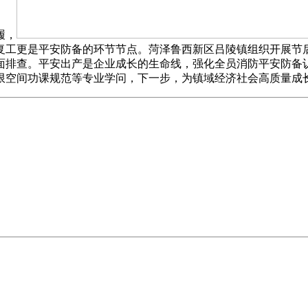
履，
复工更是平安防备的环节节点。菏泽鲁西新区吕陵镇组织开展节
面排查。平安出产是企业成长的生命线，强化全员消防平安防备认
无限空间功课规范等专业学问，下一步，为镇域经济社会高质量成