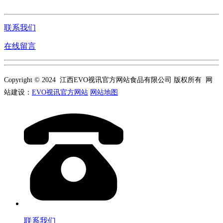
联系我们
在线留言
Copyright © 2024 江西EVO视讯官方网站食品有限公司 版权所有 网
站建设：
EVO视讯官方网站
网站地图
联系我们