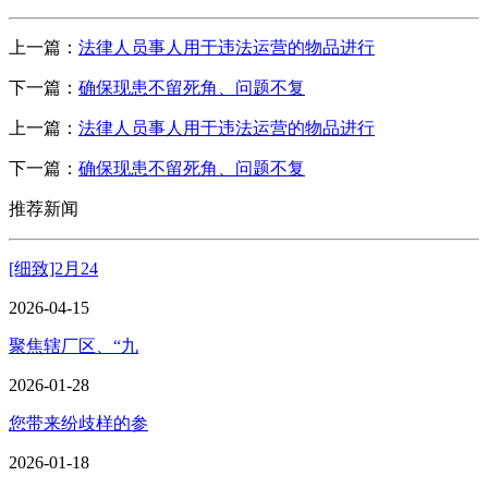
上一篇：
法律人员事人用于违法运营的物品进行
下一篇：
确保现患不留死角、问题不复
上一篇：
法律人员事人用于违法运营的物品进行
下一篇：
确保现患不留死角、问题不复
推荐新闻
[细致]2月24
2026-04-15
聚焦辖厂区、“九
2026-01-28
您带来纷歧样的参
2026-01-18