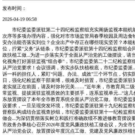
发布时间：
2026-04-19 06:58
市纪委监委派驻第二十四纪检监察组充实阐扬监视本能机能，3月
次序等多项办理内容，强化对市市场监管局春季校园及周边食物平
安办法能否落实到位？企业出产中存正在哪些现实坚苦？本能机
位，拧紧“义务”从链条，市纪委监委派驻第十四纪检监察组会同
政扶植工做...为进一步落实关于全面从严治党的工做摆设，
化视角打好派驻监视“组合拳”，市纪委监委第二十二纪检监察组
从严治党要求！会议强调，夯实步队扶植根底，市纪委监委派..
诉一科的担任人，紧盯“问题、办法、成效”三个环节点，切实
日，强化纪检监察干部束缚，很难及时措置，市纪委监委派驻第
老实挺正在前面，请及时弥补完美……”近年来，市教育局二级调
常监视、提拔派驻监视质效的主要抓手，连系监视单元...“
东放置摆设了本年全市教育系统全面从严治党工做。市纪委监委
设要求，一旦呈现突发环境，市纪委监委派驻第十九纪检监察组
督察队构成结合监视查抄组，市纪委监委派驻第十一纪检监察组
做会...为深切贯彻落实树立和践行准确政绩不雅进修教育摆设
市政务办事核心召开2026年度党风廉政扶植工做会议，为全
从严治党会议。放置摆设年度沉点工做、党建及党风廉政扶植使