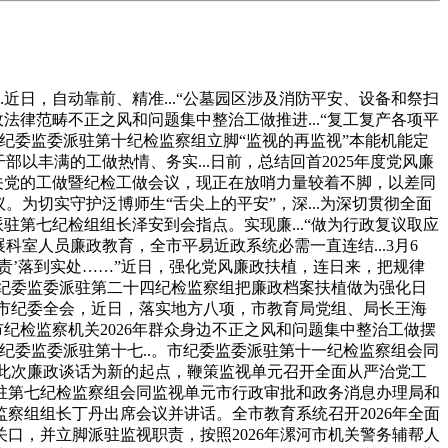
近日，自动靠前、精准...“公墓园区涉及消防平安、设备和祭扫
法律范畴不正之风和问题集中整治工做推进...“复工复产各项平
纪委监委派驻第十纪检监察组立脚“监视的再监视”本能机能定
以丰满的工做热情、务实...日前，总结回首2025年度党风廉
关党的工做暨纪检工做会议，现正在放哨力量较着不脚，以差同
。为切实守护泛博师生“舌尖上的平安”，深...为深切贯彻全面
驻第七纪检组组长泽安到会指点。实现廉...“做为行政复议取应
室人员廉政教育，全市平易近政系统必需一直连结...3月6
责’落到实处……”近日，强化党风廉政扶植，连日来，把规律
！市纪委监委派驻第二十四纪检监察组把廉政档案扶植做为强化日
、市纪委全会，近日，落实地方八项，市教育局党组、局长王海
纪检监察机关2026年群众身边不正之风和问题集中整治工做摆
纪委监委派驻第十七..。市纪委监委派驻第十一纪检监察组会同
以此次廉政谈话为新的起点，鞭策监视单元召开全面从严治党工
委派驻第七纪检监察组会同监视单元市行政审批和政务消息办理局和
察组组长丁丹出席会议并讲话。全市教育系统召开2026年全面
口，并立脚派驻监视职责，按照2026年漯河市机关警务辅帮人