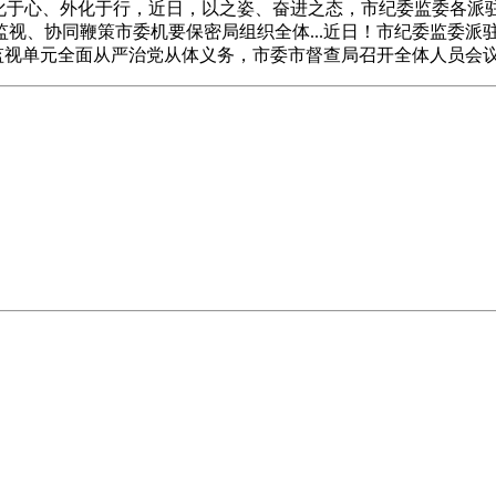
内化于心、外化于行，近日，以之姿、奋进之态，市纪委监委各派
视、协同鞭策市委机要保密局组织全体...近日！市纪委监委派
被监视单元全面从严治党从体义务，市委市督查局召开全体人员会